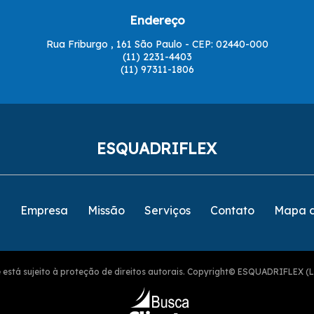
Endereço
Rua Friburgo , 161 São Paulo - CEP: 02440-000
(11) 2231-4403
(11) 97311-1806
ESQUADRIFLEX
e
Empresa
Missão
Serviços
Contato
Mapa d
ite está sujeito à proteção de direitos autorais. Copyright© ESQUADRIFLEX (