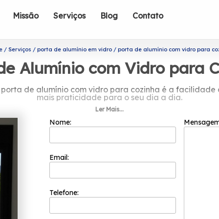
Missão
Serviços
Blog
Contato
e
Serviços
porta de alumínio em vidro
porta de alumínio com vidro para co
de Alumínio com Vidro para 
porta de alumínio com vidro para cozinha é a facilidade 
mais praticidade para o seu dia a dia.
Ler Mais...
sa por porta de alumínio com vidro pa
Nome:
Mensage
adas do segmento de esquadrias, a Esquadriflex é capaz 
undação em 2002 e sua equipe de profissionais é formada 
isfação do cliente em cada pedido e a maior inovação e 
Email:
m a máxima eficiência e qualidade em seus serviços para 
alho diferenciado, a Esquadriflex é uma das organizaçõ
Telefone:
 empresa carrega um catálogo bem diverso, que conta co