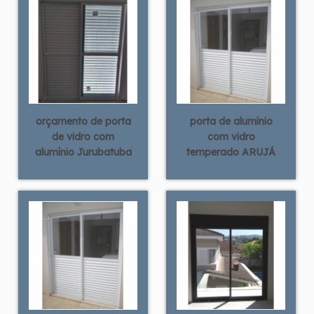
orçamento de porta
porta de alumínio
de vidro com
com vidro
alumínio Jurubatuba
temperado ARUJÁ