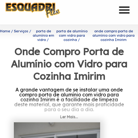
menu
Home
Serviços
porta de
porta de alumínio
onde compro porta de
alumínio em
com vidro para
alumínio com vidro para
vidro
cozinha
cozinha Imirim
Onde Compro Porta de
Alumínio com Vidro para
Cozinha Imirim
A grande vantagem de se instalar uma onde
compro porta de alumínio com vidro para
cozinha Imirim é a facilidade de limpeza
deste material, que garante mais praticidade
para o seu dia a dia.
Ler Mais...
Se interessa por onde compro
porta de alumínio com vidro
para cozinha Imirim?