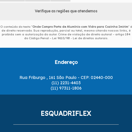
Verifique as regiões que atendemos
O conteúdo do texto "
Onde Compro Porta de Alumínio com Vidro para Cozinha Imirim
" é
de direito reservado. Sua reprodução, parcial ou total, mesmo citando nossos links, é
proibida sem a autorização do autor. Crime de violação de direito autoral – artigo 184
do Código Penal –
Lei 9610/98 - Lei de direitos autorais
.
Endereço
Rua Friburgo , 161 São Paulo - CEP: 02440-000
(11) 2231-4403
(11) 97311-1806
ESQUADRIFLEX