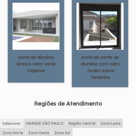
porta de alumínio
porta de correr de
branco vidro verde
alumínio com vidro
Cajamar
Jardim Santa
Terezinha
Regiões de Atendimento
Selecione:
GRANDE SÃO PAULO
Região Central
Zona Leste
Zona Norte
Zona Oeste
Zona Sul