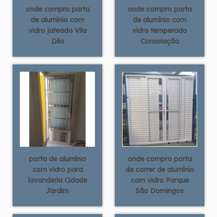
onde compro porta
onde compro porta
de alumínio com
de alumínio com
vidro jateado Vila
vidro temperado
Dila
Consolação
porta de alumínio
onde compro porta
com vidro para
de correr de alumínio
lavanderia Cidade
com vidro Parque
Jardim
São Domingos