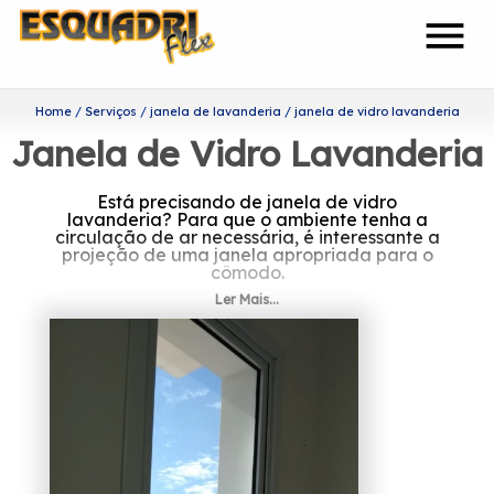
menu
Home
Serviços
janela de lavanderia
janela de vidro lavanderia
Janela de Vidro Lavanderia
Está precisando de janela de vidro
lavanderia? Para que o ambiente tenha a
circulação de ar necessária, é interessante a
projeção de uma janela apropriada para o
cômodo.
Ler Mais...
Mais informações sobre janela
de vidro lavanderia
A Esquadriflex é uma das melhores empresas
do setor de esquadrias, e oferece um serviço
diferenciado, e eficiente.
Fundada em 2002, a organização investiu
até mesmo em veículos para a maior