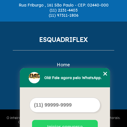
Rua Friburgo , 161 São Paulo - CEP: 02440-000
(11) 2231-4403
(11) 97311-1806
ESQUADRIFLEX
Home
Empresa
Missão
Olá! Fale agora pelo WhatsApp.
Serviços
Contato
Mapa do site
O inteiro teor deste site está sujeito à proteção de direitos autorais.
Copyright© ESQUADRIFLEX (Lei 9610 de 19/02/1998)