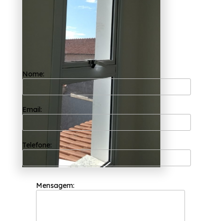
comodidade de seus clientes, assim como em
profissionais extremamente capacitados e
equipamentos modernos. Alguns exemplos
são:
Mesas de montagem;
Máquinas de corte;
Prensas;
Nome:
Compressores;
Furadeiras manuais e de bancada.
Graças ao seu trabalho ético, e seu ótimo
Email:
custo benefício, a Esquadriflex é a melhor
opção. Por isso, faça uma cotação mais
detalhada!
Telefone:
Mensagem: