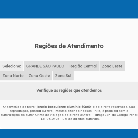
Regiões de Atendimento
Selecione:
GRANDE SÃO PAULO
Região Central
Zona Leste
Zona Norte
Zona Oeste
Zona Sul
Verifique as regiões que atendemos
O conteúdo do texto "
janela basculante alumínio 60x60
" é de direito reservado. Sua
reprodução, parcial ou total, mesmo citando nossos links, é proibida sem a
autorização do autor. Crime de violação de direito autoral – artigo 184 do Código Penal
–
Lei 9610/98 - Lei de direitos autorais
.