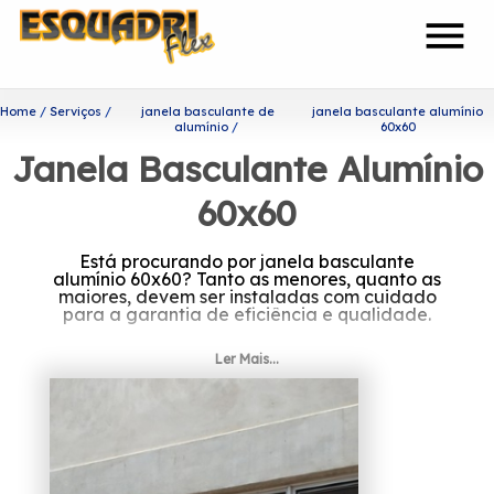
menu
Home
Serviços
janela basculante de
janela basculante alumínio
alumínio
60x60
Janela Basculante Alumínio
60x60
Está procurando por janela basculante
alumínio 60x60? Tanto as menores, quanto as
maiores, devem ser instaladas com cuidado
para a garantia de eficiência e qualidade.
Escolha a melhor janela
Ler Mais...
basculante alumínio 60x60
Buscando sempre atender seus clientes da
melhor forma, a Esquadriflex é uma das
empresas mais capacitadas do setor de
esquadrias.