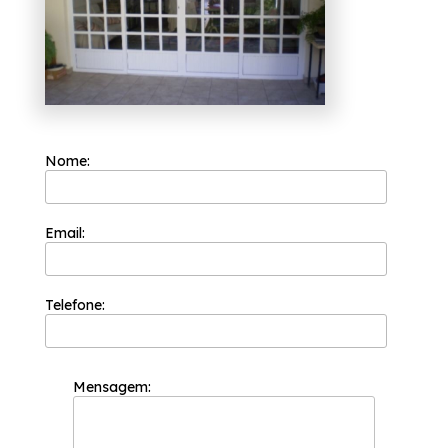
segurança. Ela procura trabalhar sempre com
a máxima eficiência e qualidade em seus
serviços e é capaz de garantir o melhor custo
benefício para seus clientes para que a
satisfação deles seja atingida.
A empresa tem a sua organização focada
nos resultados positivos e na segurança e, por
isso, você pode entrar em contato com a
Nome:
empresa quando quiser para realizar uma
cotação sem compromisso.
Estes produtos abaixo e vários outros são
Email:
ofertados pela Esquadriflex:
Cortina de Vidro;
Telefone:
Esquadria de Alumínio;
Janela Basculante de Alumínio;
Janela de Alumínio;
Janela de Lavanderia;
Porta de Alumínio.
Mensagem:
Para conhecer mais sobre os serviços
prestados, entre em contato!