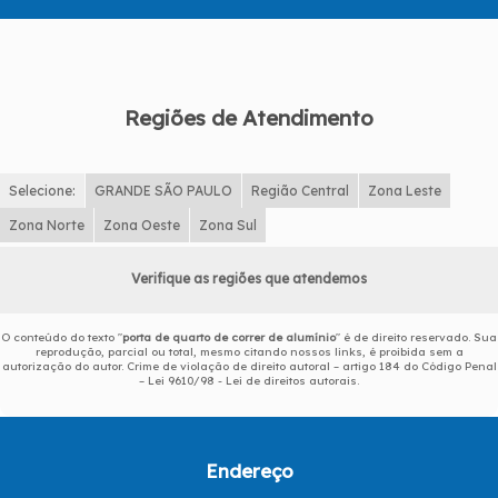
Regiões de Atendimento
Selecione:
GRANDE SÃO PAULO
Região Central
Zona Leste
Zona Norte
Zona Oeste
Zona Sul
Verifique as regiões que atendemos
O conteúdo do texto "
porta de quarto de correr de alumínio
" é de direito reservado. Sua
reprodução, parcial ou total, mesmo citando nossos links, é proibida sem a
autorização do autor. Crime de violação de direito autoral – artigo 184 do Código Penal
–
Lei 9610/98 - Lei de direitos autorais
.
Endereço