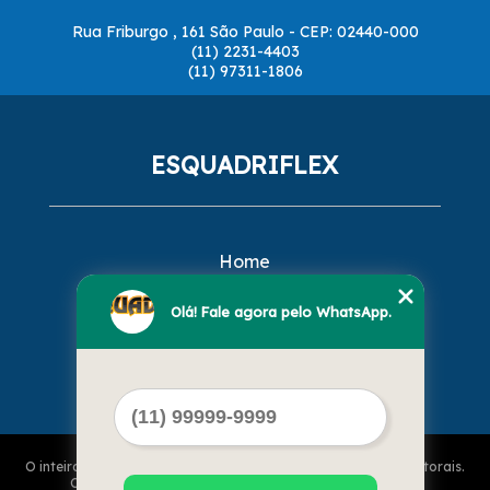
Rua Friburgo , 161 São Paulo - CEP: 02440-000
(11) 2231-4403
(11) 97311-1806
ESQUADRIFLEX
Home
Empresa
Missão
Olá! Fale agora pelo WhatsApp.
Serviços
Contato
Mapa do site
O inteiro teor deste site está sujeito à proteção de direitos autorais.
Copyright© ESQUADRIFLEX (Lei 9610 de 19/02/1998)