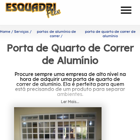
menu
Home
Serviços
portas de alumínio de
porta de quarto de correr de
correr
alumínio
Porta de Quarto de Correr
de Alumínio
Procure sempre uma empresa de alto nível na
hora de adquirir uma porta de quarto de
correr de alumínio. Ela é perfeita para quem
está precisando de um produto para separar
ambientes.
Ler Mais...
Você está procurando por
porta de quarto de correr de
alumínio?
A Esquadriflex tem a sua organização
focada nos resultados positivos e na