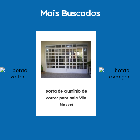
Mais Buscados
porta de alumínio de
porta de alumín
correr para sala Vila
correr para quar
Mazzei
Anastácio