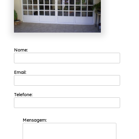
de profissionais é formada somente por
colaboradores competentes que buscam a
total satisfação do cliente em cada pedido e
a maior inovação e evolução dos processos.
A empresa procura trabalhar sempre com a
máxima eficiência e qualidade em seus
serviços para que a satisfação de seus
clientes seja atingida.
Nome:
Estes abaixo são apenas alguns dos variados
produtos promocionais de qualidade
ofertados pela Esquadriflex:
Email:
Cortina de Vidro;
Esquadria de Alumínio;
Telefone:
Janela Basculante de Alumínio;
Janela de Alumínio;
Janela de Lavanderia;
Porta de Alumínio.
Mensagem:
Ficou interessado? Contate a empresa
ligando agora mesmo.