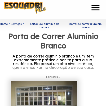
menu
Home
Serviços
portas de alumínio de
porta de correr alumínio
correr
branco
Porta de Correr Alumínio
Branco
A porta de correr alumínio branco é um item
extremamente prático e bonito para a sua
residência. Ela possui um alto nível estético,
que irá encaixar na decoração de sua casa.
À procura de porta de correr
Ler Mais...
alumínio branco?
Tendo a sua organização focada nos
resultados positivos e na segurança, a
Esquadriflex é capaz de garantir o melhor
custo benefício para seus clientes. Sua equipe