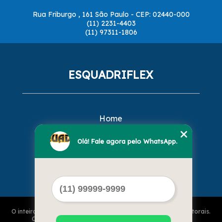
Rua Friburgo , 161 São Paulo - CEP: 02440-000
(11) 2231-4403
(11) 97311-1806
ESQUADRIFLEX
Home
Empresa
Missão
Olá! Fale agora pelo WhatsApp.
Serviços
Contato
Mapa do site
O inteiro teor deste site está sujeito à proteção de direitos autorais.
Copyright© ESQUADRIFLEX (Lei 9610 de 19/02/1998)