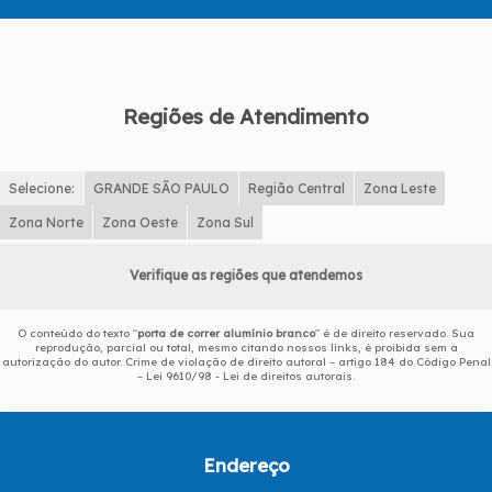
Regiões de Atendimento
Selecione:
GRANDE SÃO PAULO
Região Central
Zona Leste
Zona Norte
Zona Oeste
Zona Sul
Verifique as regiões que atendemos
O conteúdo do texto "
porta de correr alumínio branco
" é de direito reservado. Sua
reprodução, parcial ou total, mesmo citando nossos links, é proibida sem a
autorização do autor. Crime de violação de direito autoral – artigo 184 do Código Penal
–
Lei 9610/98 - Lei de direitos autorais
.
Endereço