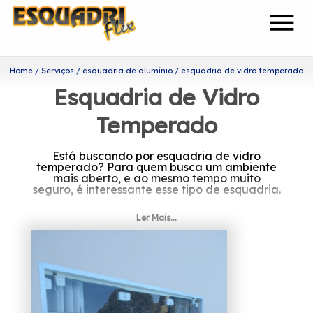
menu
Home
Serviços
esquadria de alumínio
esquadria de vidro temperado
Esquadria de Vidro
Temperado
Está buscando por esquadria de vidro
temperado? Para quem busca um ambiente
mais aberto, e ao mesmo tempo muito
seguro, é interessante esse tipo de esquadria.
Onde achar esquadria de
Ler Mais...
vidro temperado?
Fundada em 2002, a Esquadriflex é uma das
empresas mais bem cotadas do segmento de
esquadrias. Seus colaboradores são
competentes e buscam a total satisfação em
cada pedido.