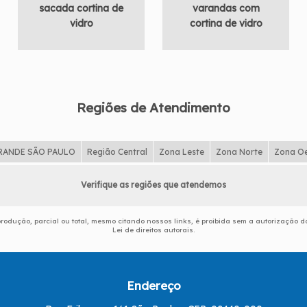
sacada cortina de
varandas com
vidro
cortina de vidro
Regiões de Atendimento
RANDE SÃO PAULO
Região Central
Zona Leste
Zona Norte
Zona O
Verifique as regiões que atendemos
eprodução, parcial ou total, mesmo citando nossos links, é proibida sem a autorização do
Lei de direitos autorais
.
Endereço