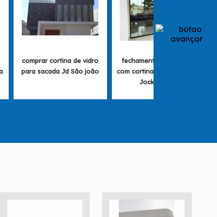
comprar cortina de vidro
fechamento de varanda
a
para sacada Jd São joão
com cortina de vidro preço
Jockey Club