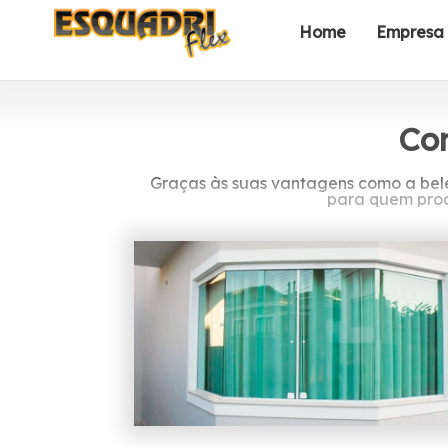
Home
Empresa
Cor
Graças às suas vantagens como a belez
para quem proc
Procur
A Esquadriflex teve a sua fundação e
profissionais é formada somente por 
Um dos principais investimentos da 
máquinas de corte, fu