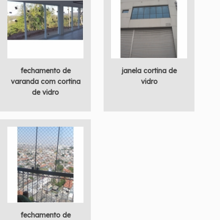
fechamento de
janela cortina de
varanda com cortina
vidro
de vidro
fechamento de