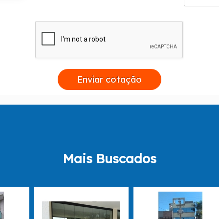
Cortina de Vidro;
Esquadria de Alumínio;
Janela Basculante de Alumínio;
Janela de Alumínio;
Janela de Lavanderia;
Porta de Alumínio.
Para mais informações, entre em contato já!
Enviar cotação
Mais Buscados