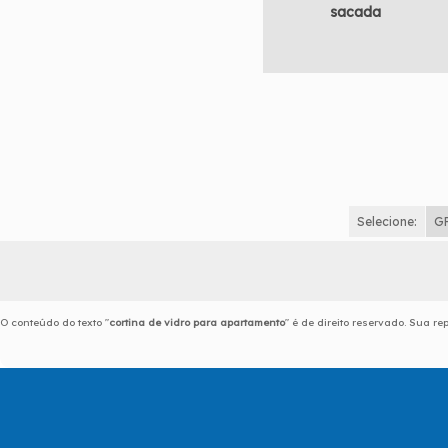
sacada
Selecione:
G
O conteúdo do texto "
cortina de vidro para apartamento
" é de direito reservado. Sua r