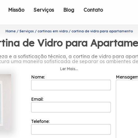
Missão
Serviços
Blog
Contato
Home
Serviços
cortinas em vidro
cortina de vidro para apartamento
tina de Vidro para Apartam
a e a sofisticação técnica, a cortina de vidro para apa
ura uma maneira sofisticada de separar os ambientes de 
Ler Mais...
ando por cortina de vidro para apart
Nome:
Mensage
m 2002 e já é uma das empresas mais bem cotadas do se
colaboradores competentes que buscam a total satisfaçã
inovação e evolução dos processos.
Email:
empresa foi na área de equipamentos para a fábrica, que
radeiras manuais e de bancada, prensas e compressores do
Telefone:
Alguns dos produtos disponibilizados pela empresa são: