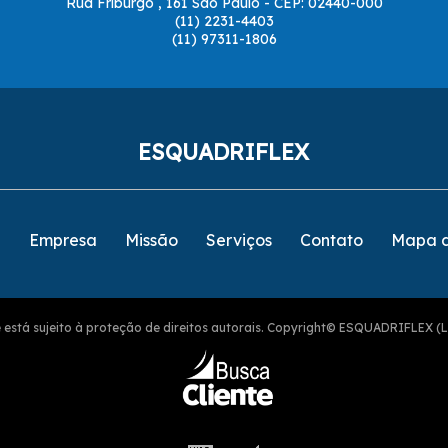
Rua Friburgo , 161 São Paulo - CEP: 02440-000
(11) 2231-4403
(11) 97311-1806
ESQUADRIFLEX
e
Empresa
Missão
Serviços
Contato
Mapa d
ite está sujeito à proteção de direitos autorais. Copyright© ESQUADRIFLEX (