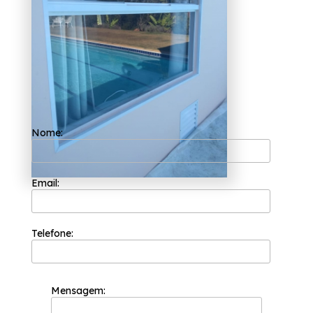
Trabalhando com com competência e
eficiência, a organização permanece no
mercado desde 2002, trabalhando sempre
com profissionais capacitados. Atualmente,
trabalha com materiais como:
Janelas;
Portas;
Portões;
Nome:
Box;
Corrimão;
Guarda-Corpo;
Entre outros.
Email:
Por isso, entenda mais detalhes sobre os
serviços da Esquadriflex, e faça uma
cotação detalhada com um de seus
Telefone:
atendentes.
Mensagem: