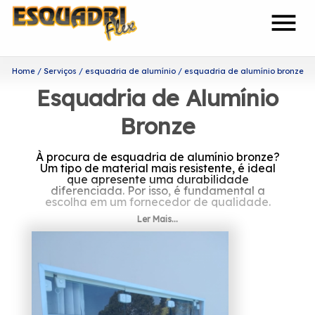
menu
Home
Serviços
esquadria de alumínio
esquadria de alumínio bronze
Esquadria de Alumínio
Bronze
À procura de esquadria de alumínio bronze?
Um tipo de material mais resistente, é ideal
que apresente uma durabilidade
diferenciada. Por isso, é fundamental a
escolha em um fornecedor de qualidade.
Ler Mais...
Encontre a melhor esquadria
de alumínio bronze
Por meio de um trabalho diferenciado, a
Esquadriflex se destaca no setor de
esquadrias, e possui um dos melhores custos
benefícios do setor.