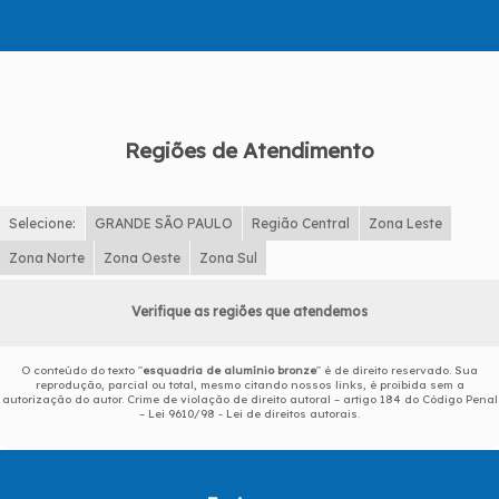
Regiões de Atendimento
Selecione:
GRANDE SÃO PAULO
Região Central
Zona Leste
Zona Norte
Zona Oeste
Zona Sul
Verifique as regiões que atendemos
O conteúdo do texto "
esquadria de alumínio bronze
" é de direito reservado. Sua
reprodução, parcial ou total, mesmo citando nossos links, é proibida sem a
autorização do autor. Crime de violação de direito autoral – artigo 184 do Código Penal
–
Lei 9610/98 - Lei de direitos autorais
.