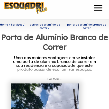
menu
Home
Serviços
portas de alumínio de
porta de alumínio branco de
correr
correr
Porta de Alumínio Branco de
Correr
Uma das maiores vantagens em se instalar
uma porta de alumínio branco de correr em
sua residência é a capacidade que este
produto possui de economizar espaços.
Onde encontrar porta de
Ler Mais...
alumínio branco de correr?
Prezando por trabalhar sempre com os seus
valores principais como o comprometimento
com os resultados e empatia com os desejos
do cliente, a Esquadriflex é uma das