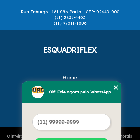
Rua Friburgo , 161 São Paulo - CEP: 02440-000
(11) 2231-4403
(11) 97311-1806
ESQUADRIFLEX
Home
Empresa
Missão
Olá! Fale agora pelo WhatsApp.
Serviços
Contato
Mapa do site
O inteiro teor deste site está sujeito à proteção de direitos autorais.