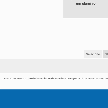
em alumínio
Selecione:
G
O conteúdo do texto "
janela basculante de alumínio com grade
" é de direito reserva