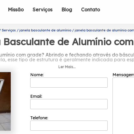
Missão
Serviços
Blog
Contato
Serviços
janela basculante de alumínio
janela basculante de alumínio co
 Basculante de Alumínio co
lumínio com grade? Abrindo e fechando através do báscul
la, esse tipo de estrutura é geralmente indicada para esp
Ler Mais...
lmente para a circulação de ar e luz nesse ambiente. Logo,
Nome:
Mensage
mações sobre janela basculante de a
Email:
 benefício do mercado, a Esquadriflex é uma das melhore
conta com um trabalho ético e eficiente.
sionais mais do que capacitados e colaboradores compet
Telefone:
que apresenta como valores: