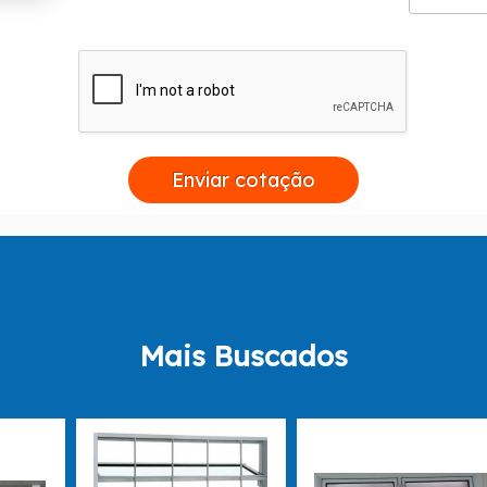
Comprometimento;
Tranquilidade;
Empatia;
Presteza;
Efetividade;
Transparência.
es! Entre em contato com a Esquadriflex e saiba mais deta
Enviar cotação
Mais Buscados