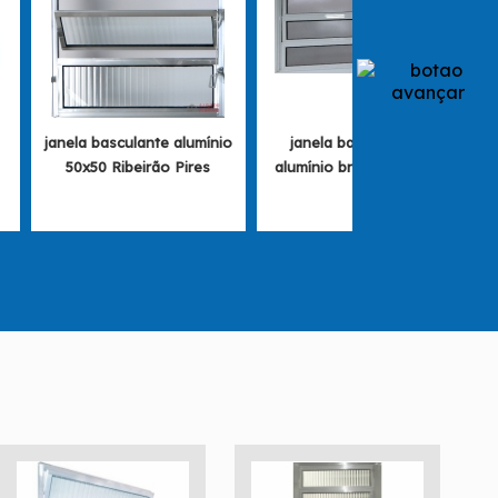
janela basculante alumínio
janela basculante de
50x50 Ribeirão Pires
alumínio branco Ipiranga