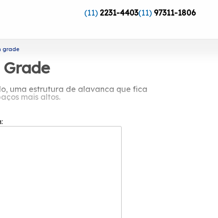
(11)
2231-4403
(11)
97311-1806
m grade
m Grade
o, uma estrutura de alavanca que fica
aços mais altos.
 é interessante que seja bem instalado.
m:
lumínio com grade
s empresas do setor de esquadrias, e
entes. Também é interessante reforçar