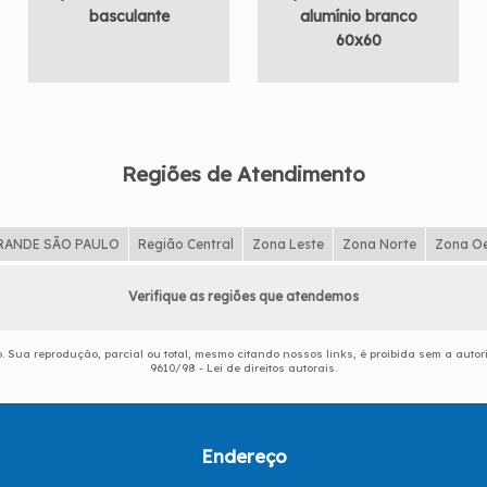
basculante
alumínio branco
60x60
Regiões de Atendimento
RANDE SÃO PAULO
Região Central
Zona Leste
Zona Norte
Zona O
Verifique as regiões que atendemos
do. Sua reprodução, parcial ou total, mesmo citando nossos links, é proibida sem a autor
9610/98 - Lei de direitos autorais
.
Endereço