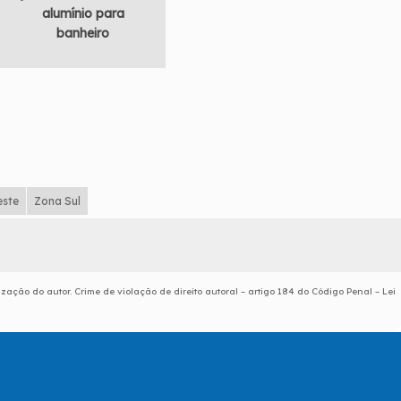
alumínio para
banheiro
este
Zona Sul
ização do autor. Crime de violação de direito autoral – artigo 184 do Código Penal –
Lei