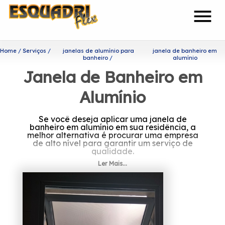
menu
Home
Serviços
janelas de alumínio para
janela de banheiro em
banheiro
alumínio
Janela de Banheiro em
Alumínio
Se você deseja aplicar uma janela de
banheiro em alumínio em sua residência, a
melhor alternativa é procurar uma empresa
de alto nível para garantir um serviço de
qualidade.
Ler Mais...
Encontre mais informações
sobre janela de banheiro em
alumínio
Sendo capaz de garantir o melhor custo
benefício para seus clientes, a Esquadriflex