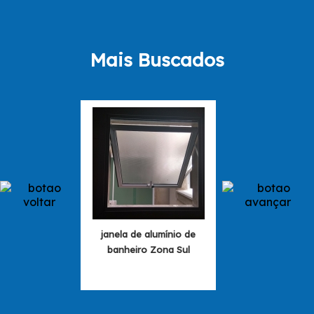
Mais Buscados
janela de alumínio de
preço de jane
banheiro Zona Sul
banheiro em al
Parque São L