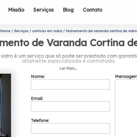
Missão
Serviços
Blog
Contato
Home
Serviços
cortinas em vidro
fechamento de varanda cortina de vidro
mento de Varanda Cortina de
 vidro é um serviço que só pode ser prestado com garan
altamente especializada é contratada.
Ler Mais...
ais sobre fechamento de varanda cort
Nome:
Mensage
is bem cotadas do segmento de esquadrias. Com a sua fu
 colaboradores competentes que buscam a total satisfaçã
inovação e evolução dos processos.
Email:
quadriflex foi na área de equipamentos para a fábrica, q
radeiras manuais e de bancada, prensas e compressores do
Telefone:
tre a diversidade de produtos ofertados, aqui estão algu