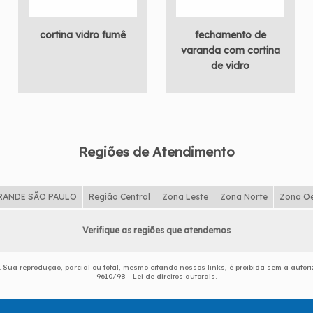
cortina vidro fumê
fechamento de
varanda com cortina
de vidro
Regiões de Atendimento
RANDE SÃO PAULO
Região Central
Zona Leste
Zona Norte
Zona O
Verifique as regiões que atendemos
o. Sua reprodução, parcial ou total, mesmo citando nossos links, é proibida sem a autori
9610/98 - Lei de direitos autorais
.