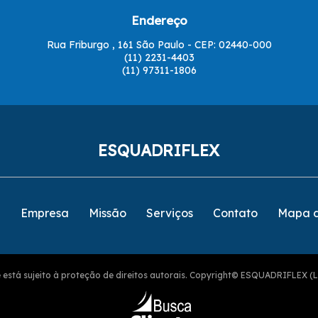
Endereço
Rua Friburgo , 161 São Paulo - CEP: 02440-000
(11) 2231-4403
(11) 97311-1806
ESQUADRIFLEX
e
Empresa
Missão
Serviços
Contato
Mapa d
ite está sujeito à proteção de direitos autorais. Copyright© ESQUADRIFLEX (