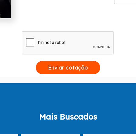
Cortina de Vidro;
Esquadria de Alumínio;
Janela Basculante de Alumínio;
Janela de Alumínio;
Janela de Lavanderia;
Porta de Alumínio.
Entre em contato agora mesmo e faça um orçamento.
Enviar cotação
Mais Buscados