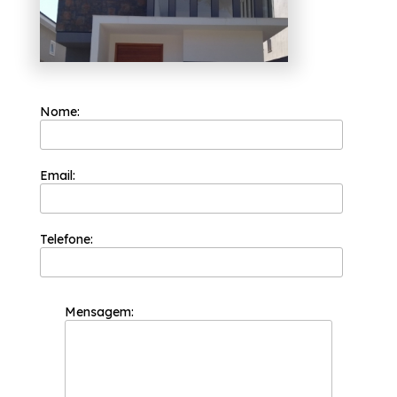
buscam a total satisfação do cliente em cada
pedido e a maior inovação e evolução dos
processos, a Esquadriflex teve a sua
fundação em 2002 e já é uma das empresas
mais bem cotadas do segmento de
esquadrias.
Nome:
A Esquadriflex preza por trabalhar sempre
com os seus valores principais como o
comprometimento com os resultados e
empatia com os desejos do cliente. Ela
Email:
desfruta de muito sucesso pois tem a sua
organização focada nos resultados positivos
e na segurança.
Telefone:
Confira a gama de produtos da empresa:
Cortina de Vidro;
Esquadria de Alumínio;
Mensagem:
Janela Basculante de Alumínio;
Janela de Alumínio;
Janela de Lavanderia;
Porta de Alumínio.