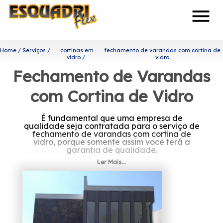
menu
Home
Serviços
cortinas em
fechamento de varandas com cortina de
vidro
vidro
Fechamento de Varandas
com Cortina de Vidro
É fundamental que uma empresa de
qualidade seja contratada para o serviço de
fechamento de varandas com cortina de
vidro, porque somente assim você terá a
garantia de qualidade.
Ler Mais...
Quer conhecer fechamento de
varandas com cortina de
vidro?
Com uma equipe de profissionais formada
somente por colaboradores competentes que