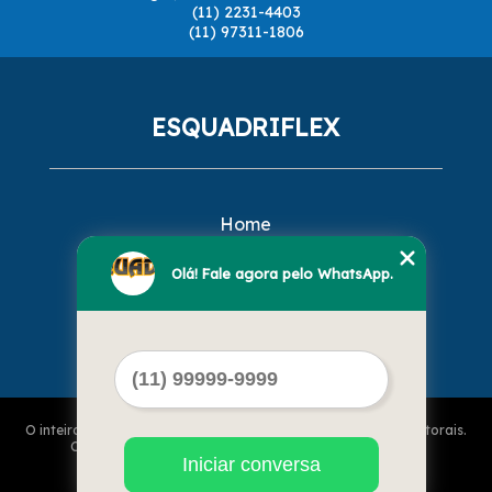
(11) 2231-4403
(11) 97311-1806
ESQUADRIFLEX
Home
Empresa
Missão
Olá! Fale agora pelo WhatsApp.
Serviços
Contato
Mapa do site
O inteiro teor deste site está sujeito à proteção de direitos autorais.
Copyright© ESQUADRIFLEX (Lei 9610 de 19/02/1998)
Iniciar conversa