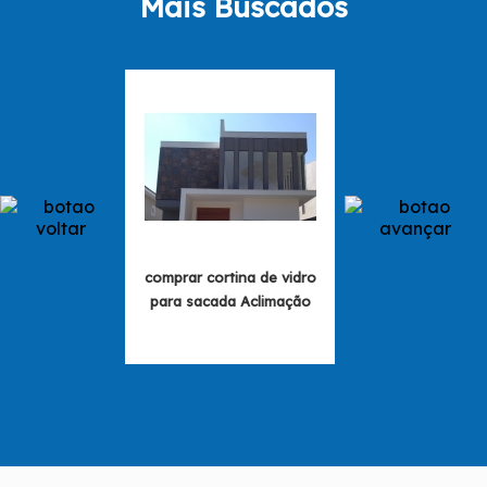
Mais Buscados
comprar cortina de vidro
fechamento de v
para sacada Aclimação
cortina de vidro L