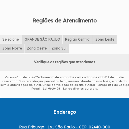
Regiões de Atendimento
Selecione:
GRANDE SÃO PAULO
Região Central
Zona Leste
Zona Norte
Zona Oeste
Zona Sul
Verifique as regiões que atendemos
O conteúdo do texto "
fechamento de varandas com cortina de vidro
" é de direito
reservado. Sua reprodução, parcial ou total, mesmo citando nossos links, é proibida
sem a autorização do autor. Crime de violação de direito autoral – artigo 184 do Código
Penal –
Lei 9610/98 - Lei de direitos autorais
.
Endereço
Rua Friburgo , 161 São Paulo - CEP: 02440-000