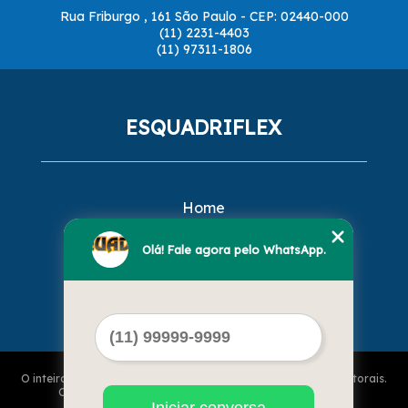
Rua Friburgo , 161 São Paulo - CEP: 02440-000
(11) 2231-4403
(11) 97311-1806
ESQUADRIFLEX
Home
Empresa
Missão
Olá! Fale agora pelo WhatsApp.
Serviços
Contato
Mapa do site
O inteiro teor deste site está sujeito à proteção de direitos autorais.
Copyright© ESQUADRIFLEX (Lei 9610 de 19/02/1998)