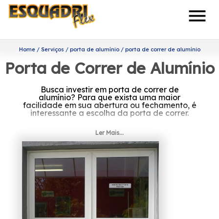
menu
Home
Serviços
porta de alumínio
porta de correr de alumínio
Porta de Correr de Alumínio
Busca investir em porta de correr de
alumínio? Para que exista uma maior
facilidade em sua abertura ou fechamento, é
interessante a escolha da porta de correr.
Entenda as características da
Ler Mais...
porta de correr de alumínio
A Esquadriflex é uma das empresas mais
capacitadas do setor de esquadrias, e visa
garantir o melhor custo benefício a seus
clientes.
Fundada em 2002, a organização também
conta com profissionais e colaboradores