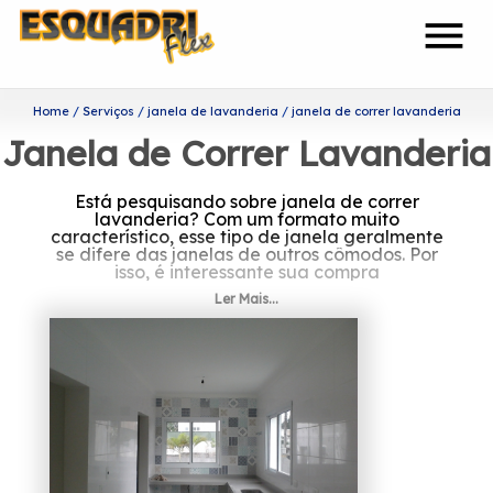
menu
Home
Serviços
janela de lavanderia
janela de correr lavanderia
Janela de Correr Lavanderia
Está pesquisando sobre janela de correr
lavanderia? Com um formato muito
característico, esse tipo de janela geralmente
se difere das janelas de outros cômodos. Por
isso, é interessante sua compra
separadamente.
Ler Mais...
Descubra mais informações
sobre janela de correr
lavanderia
Fundada em 2002, a Esquadriflex é uma das
empresas mais capacitadas do segmento de
esquadrias.