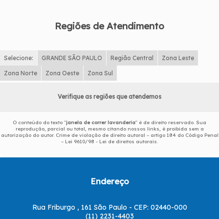
Regiões de Atendimento
Selecione:
GRANDE SÃO PAULO
Região Central
Zona Leste
Zona Norte
Zona Oeste
Zona Sul
Verifique as regiões que atendemos
O conteúdo do texto "
janela de correr lavanderia
" é de direito reservado. Sua
reprodução, parcial ou total, mesmo citando nossos links, é proibida sem a
autorização do autor. Crime de violação de direito autoral – artigo 184 do Código Penal
–
Lei 9610/98 - Lei de direitos autorais
.
Endereço
Rua Friburgo , 161 São Paulo - CEP: 02440-000
(11) 2231-4403