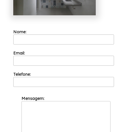
Seus competentes profissionais, e seus
equipamentos modernos, garantem a
entrega de serviços e materiais de acordo
com o desejado. Atualmente trabalha com:
Nome:
Janelas;
Portas;
Portões;
Box;
Corrimão;
Email:
Guarda-Corpo;
Entre outros.
Telefone:
Para identificar os serviços com maior
exatidão, entre em contato com um
atendentes da Esquadriflex e faça uma
cotação detalhada.
Mensagem: