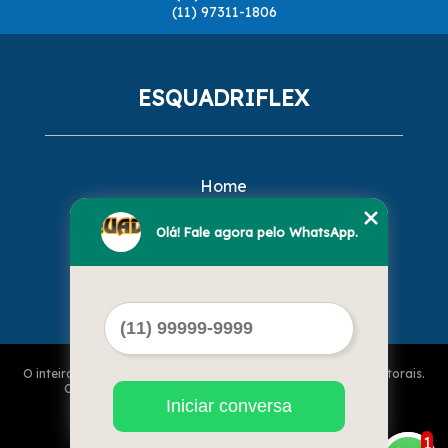
(11) 97311-1806
ESQUADRIFLEX
Home
Empresa
Missão
Olá! Fale agora pelo WhatsApp.
Serviços
Contato
Mapa do site
O inteiro teor deste site está sujeito à proteção de direitos autorais.
Copyright© ESQUADRIFLEX (Lei 9610 de 19/02/1998)
Iniciar conversa
1