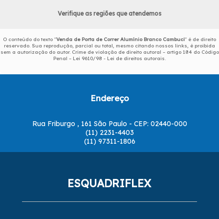
Verifique as regiões que atendemos
O conteúdo do texto "
Venda de Porta de Correr Alumínio Branco Cambuci
" é de direito
reservado. Sua reprodução, parcial ou total, mesmo citando nossos links, é proibida
sem a autorização do autor. Crime de violação de direito autoral – artigo 184 do Código
Penal –
Lei 9610/98 - Lei de direitos autorais
.
Endereço
Rua Friburgo , 161 São Paulo - CEP: 02440-000
(11) 2231-4403
(11) 97311-1806
ESQUADRIFLEX