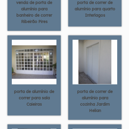
venda de porta de
porta de correr de
alumínio para
alumínio para quarto
banheiro de correr
Interlagos
Ribeirão Pires
porta de alumínio de
porta de correr de
correr para sala
alumínio para
Caieiras
cozinha Jardim
Helian