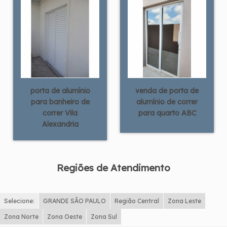
porta de alumínio
venda de porta de
para banheiro de
alumínio de correr
correr Vila
para quarto ABC
Alexandria
Regiões de Atendimento
Selecione:
GRANDE SÃO PAULO
Região Central
Zona Leste
Zona Norte
Zona Oeste
Zona Sul