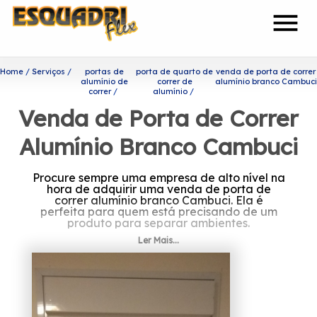
menu
Home
Serviços
portas de
porta de quarto de
venda de porta de correr
alumínio de
correr de
alumínio branco Cambuci
correr
alumínio
Venda de Porta de Correr
Alumínio Branco Cambuci
Procure sempre uma empresa de alto nível na
hora de adquirir uma venda de porta de
correr alumínio branco Cambuci. Ela é
perfeita para quem está precisando de um
produto para separar ambientes.
Ler Mais...
Você está procurando por
venda de porta de correr
alumínio branco Cambuci?
A Esquadriflex tem a sua organização