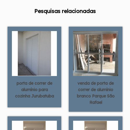
Pesquisas relacionadas
porta de correr de
venda de porta de
alumínio para
correr de alumínio
cozinha Jurubatuba
branco Parque São
Rafael