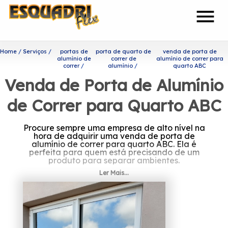
menu
Home
Serviços
portas de
porta de quarto de
venda de porta de
alumínio de
correr de
alumínio de correr para
correr
alumínio
quarto ABC
Venda de Porta de Alumínio
de Correr para Quarto ABC
Procure sempre uma empresa de alto nível na
hora de adquirir uma venda de porta de
alumínio de correr para quarto ABC. Ela é
perfeita para quem está precisando de um
produto para separar ambientes.
Ler Mais...
Você está procurando por
venda de porta de alumínio
de correr para quarto ABC?
A Esquadriflex tem a sua organização