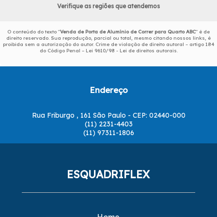
Verifique as regiões que atendemos
O conteúdo do texto "
Venda de Porta de Alumínio de Correr para Quarto ABC
" é de
direito reservado. Sua reprodução, parcial ou total, mesmo citando nossos links, é
proibida sem a autorização do autor. Crime de violação de direito autoral – artigo 184
do Código Penal –
Lei 9610/98 - Lei de direitos autorais
.
Endereço
Rua Friburgo , 161 São Paulo - CEP: 02440-000
(11) 2231-4403
(11) 97311-1806
ESQUADRIFLEX