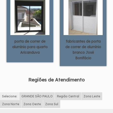
porta de correr de
fabricantes de porta
alumínio para quarto
de correr de alumínio
Aricanduva
branco José
Bonifácio
Regiões de Atendimento
Selecione:
GRANDE SÃO PAULO
Região Central
Zona Leste
Zona Norte
Zona Oeste
Zona Sul