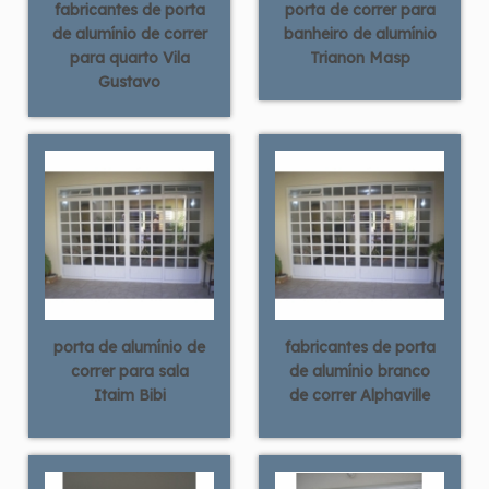
fabricantes de porta
porta de correr para
de alumínio de correr
banheiro de alumínio
para quarto Vila
Trianon Masp
Gustavo
porta de alumínio de
fabricantes de porta
correr para sala
de alumínio branco
Itaim Bibi
de correr Alphaville