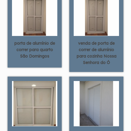
porta de alumínio de
venda de porta de
correr para quarto
correr de alumínio
São Domingos
para cozinha Nossa
Senhora do Ó