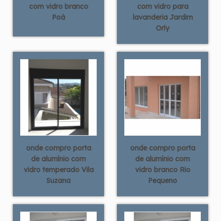
com vidro branco
com vidro para
Poá
lavanderia Jardim
Orly
onde compro porta
onde compro porta
de alumínio com
de alumínio com
vidro temperado Vila
vidro branco Rio
Suzana
Pequeno