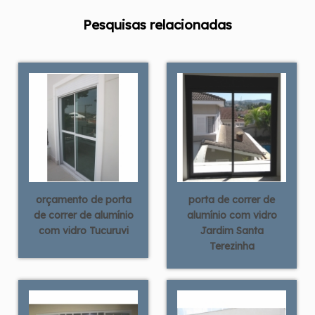
Pesquisas relacionadas
orçamento de porta
porta de correr de
de correr de alumínio
alumínio com vidro
com vidro Tucuruvi
Jardim Santa
Terezinha