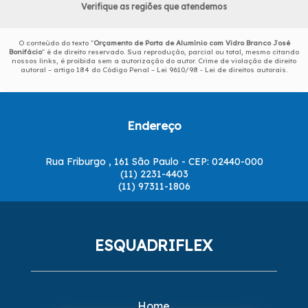
Verifique as regiões que atendemos
O conteúdo do texto "
Orçamento de Porta de Alumínio com Vidro Branco José
Bonifácio
" é de direito reservado. Sua reprodução, parcial ou total, mesmo citando
nossos links, é proibida sem a autorização do autor. Crime de violação de direito
autoral – artigo 184 do Código Penal –
Lei 9610/98 - Lei de direitos autorais
.
Endereço
Rua Friburgo , 161 São Paulo - CEP: 02440-000
(11) 2231-4403
(11) 97311-1806
ESQUADRIFLEX
Home