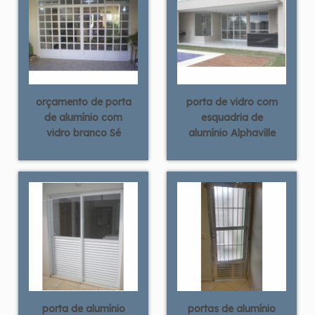
orçamento de porta
porta de vidro com
de alumínio com
esquadria de
vidro branco Sé
alumínio Alphaville
porta de alumínio
portas de alumínio