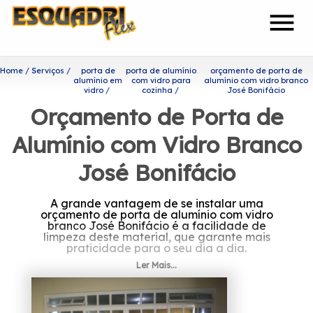
menu
Home
Serviços
porta de
porta de alumínio
orçamento de porta de
alumínio em
com vidro para
alumínio com vidro branco
vidro
cozinha
José Bonifácio
Orçamento de Porta de
Alumínio com Vidro Branco
José Bonifácio
A grande vantagem de se instalar uma
orçamento de porta de alumínio com vidro
branco José Bonifácio é a facilidade de
limpeza deste material, que garante mais
praticidade para o seu dia a dia.
Ler Mais...
Se interessa por orçamento
de porta de alumínio com
vidro branco José Bonifácio?