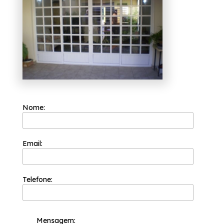
Sendo uma das empresas mais bem cotadas
do segmento de esquadrias, a Esquadriflex é
capaz de garantir o melhor custo benefício
para seus clientes. Ela teve a sua fundação
em 2002 e sua equipe de profissionais é
formada somente por colaboradores
competentes que buscam a total satisfação
do cliente em cada pedido e a maior
inovação e evolução dos processos.
Caso esteja procurando por orçamento de
porta de alumínio com vidro branco José
Nome:
Bonifácio, Saiba que a Esquadriflex oferece
a solução que você precisa no segmento de
esquadrias, por exemplo, Cortina de Vidro
Fumê, Esquadria de Alumínio Bronze, entre
outros serviços. Desenvolvemos cada
Email:
trabalho de uma forma profissional e
objetiva, saiba mais entrando em contato
com nossa empresa.
Telefone:
Mensagem: