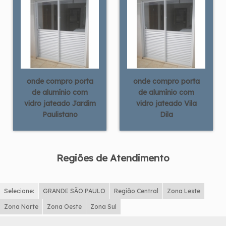
onde compro porta
onde compro porta
de alumínio com
de alumínio com
vidro jateado Jardim
vidro jateado Vila
Paulistano
Dila
Regiões de Atendimento
Selecione:
GRANDE SÃO PAULO
Região Central
Zona Leste
Zona Norte
Zona Oeste
Zona Sul