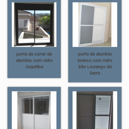
porta de correr de
porta de alumínio
alumínio com vidro
branco com vidro
Juquitiba
São Lourenço da
Serra