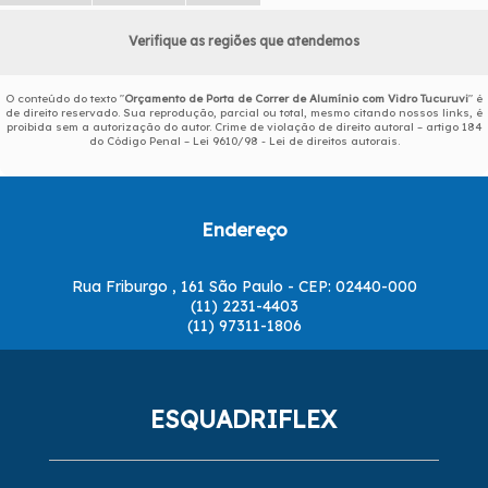
Verifique as regiões que atendemos
O conteúdo do texto "
Orçamento de Porta de Correr de Alumínio com Vidro Tucuruvi
" é
de direito reservado. Sua reprodução, parcial ou total, mesmo citando nossos links, é
proibida sem a autorização do autor. Crime de violação de direito autoral – artigo 184
do Código Penal –
Lei 9610/98 - Lei de direitos autorais
.
Endereço
Rua Friburgo , 161 São Paulo - CEP: 02440-000
(11) 2231-4403
(11) 97311-1806
ESQUADRIFLEX