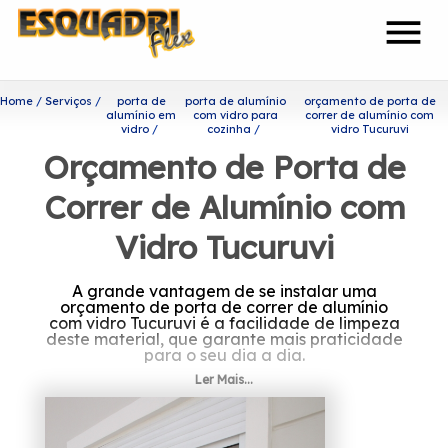
menu
Home
Serviços
porta de
porta de alumínio
orçamento de porta de
alumínio em
com vidro para
correr de alumínio com
vidro
cozinha
vidro Tucuruvi
Orçamento de Porta de
Correr de Alumínio com
Vidro Tucuruvi
A grande vantagem de se instalar uma
orçamento de porta de correr de alumínio
com vidro Tucuruvi é a facilidade de limpeza
deste material, que garante mais praticidade
para o seu dia a dia.
Ler Mais...
Se interessa por orçamento
de porta de correr de alumínio
com vidro Tucuruvi?