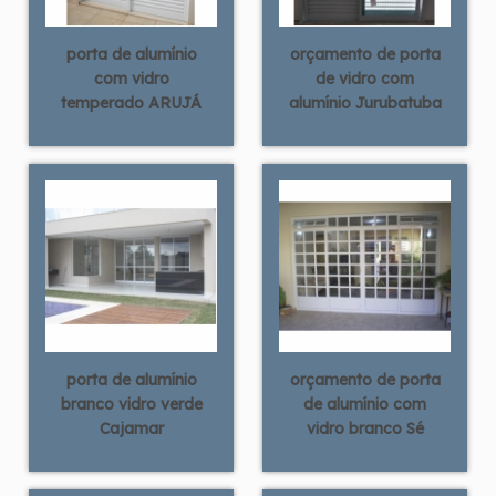
porta de alumínio
orçamento de porta
com vidro
de vidro com
temperado ARUJÁ
alumínio Jurubatuba
porta de alumínio
orçamento de porta
branco vidro verde
de alumínio com
Cajamar
vidro branco Sé