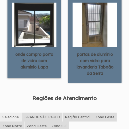
onde compro porta
portas de alumínio
de vidro com
com vidro para
alumínio Lapa
lavanderia Taboão
da Serra
Regiões de Atendimento
Selecione:
GRANDE SÃO PAULO
Região Central
Zona Leste
Zona Norte
Zona Oeste
Zona Sul