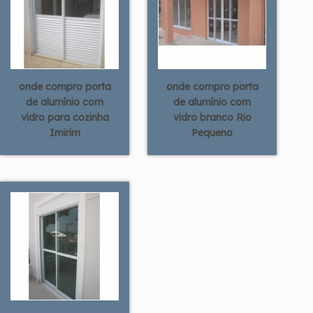
onde compro porta
onde compro porta
de alumínio com
de alumínio com
vidro para cozinha
vidro branco Rio
Imirim
Pequeno