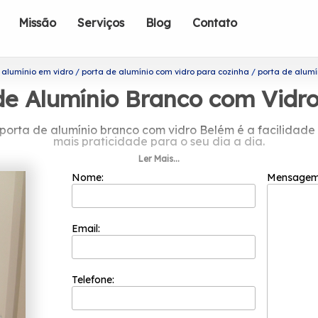
Missão
Serviços
Blog
Contato
 alumínio em vidro
porta de alumínio com vidro para cozinha
porta de alumí
de Alumínio Branco com Vidr
orta de alumínio branco com vidro Belém é a facilidade
mais praticidade para o seu dia a dia.
Ler Mais...
sa por porta de alumínio branco com v
Nome:
Mensage
adas do segmento de esquadrias, a Esquadriflex é capaz 
undação em 2002 e sua equipe de profissionais é formada 
isfação do cliente em cada pedido e a maior inovação e 
Email:
 alumínio branco com vidro Belém? Contando com equipe 
Janela de Correr Lavanderia, Janelas em Alumínio, entre o
or garantimos sempre independentemente do tamanho do 
lientes procuram e soluções e tendências com design e al
Telefone:
contato para saber mais.