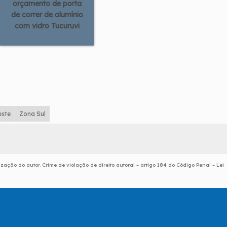
orçamento de porta
de correr de alumínio
com vidro Tucuruvi
este
Zona Sul
ização do autor. Crime de violação de direito autoral – artigo 184 do Código Penal –
Lei