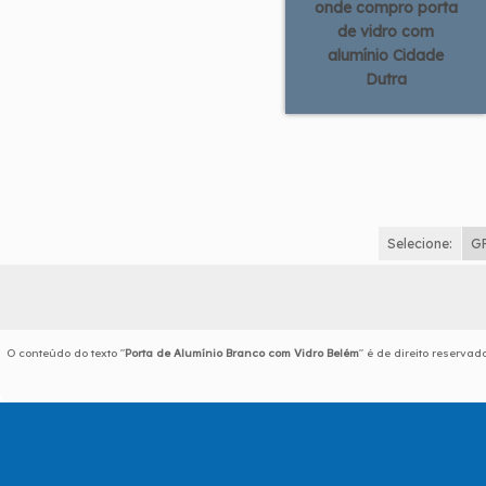
onde compro porta
de vidro com
alumínio Cidade
Dutra
Selecione:
G
O conteúdo do texto "
Porta de Alumínio Branco com Vidro Belém
" é de direito reserva