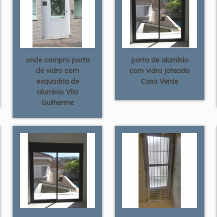
onde compro porta
porta de alumínio
de vidro com
com vidro jateado
esquadria de
Casa Verde
alumínio Vila
Guilherme