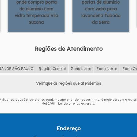
onde compro porta
portas de alumínio
de alumínio com
com vidro para
vidro temperado Vila
lavanderia Taboão
Suzana
da Serra
Regiões de Atendimento
RANDE SÃO PAULO
Região Central
Zona Leste
Zona Norte
Zona O
Verifique as regiões que atendemos
do. Sua reprodução, parcial ou total, mesmo citando nossos links, é proibida sem a autor
9610/98 - Lei de direitos autorais
.
Endereço