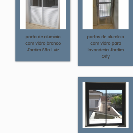
porta de alumínio
portas de alumínio
com vidro branco
com vidro para
Jardim São Luiz
lavanderia Jardim
Orly