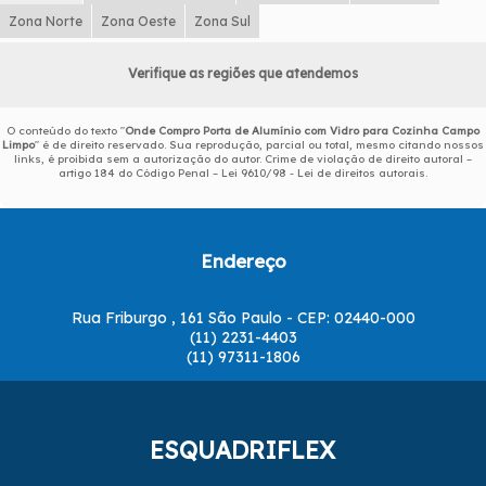
Zona Norte
Zona Oeste
Zona Sul
Verifique as regiões que atendemos
O conteúdo do texto "
Onde Compro Porta de Alumínio com Vidro para Cozinha Campo
Limpo
" é de direito reservado. Sua reprodução, parcial ou total, mesmo citando nossos
links, é proibida sem a autorização do autor. Crime de violação de direito autoral –
artigo 184 do Código Penal –
Lei 9610/98 - Lei de direitos autorais
.
Endereço
Rua Friburgo , 161 São Paulo - CEP: 02440-000
(11) 2231-4403
(11) 97311-1806
ESQUADRIFLEX