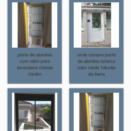
porta de alumínio
onde compro porta
com vidro para
de alumínio branco
lavanderia Cidade
vidro verde Taboão
Jardim
da Serra