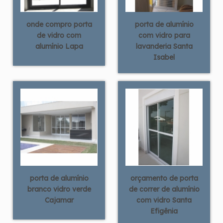
onde compro porta
porta de alumínio
de vidro com
com vidro para
alumínio Lapa
lavanderia Santa
Isabel
porta de alumínio
orçamento de porta
branco vidro verde
de correr de alumínio
Cajamar
com vidro Santa
Efigênia