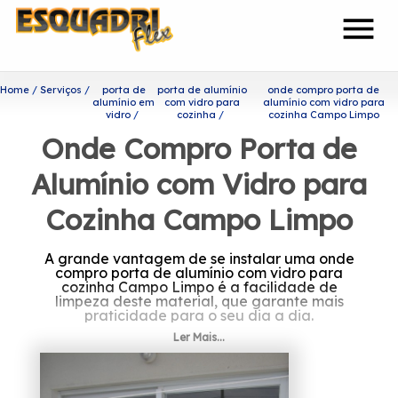
menu
Home
Serviços
porta de
porta de alumínio
onde compro porta de
alumínio em
com vidro para
alumínio com vidro para
vidro
cozinha
cozinha Campo Limpo
Onde Compro Porta de
Alumínio com Vidro para
Cozinha Campo Limpo
A grande vantagem de se instalar uma onde
compro porta de alumínio com vidro para
cozinha Campo Limpo é a facilidade de
limpeza deste material, que garante mais
praticidade para o seu dia a dia.
Ler Mais...
Se interessa por onde compro
porta de alumínio com vidro
para cozinha Campo Limpo?