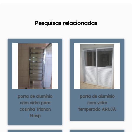
Pesquisas relacionadas
porta de alumínio
porta de alumínio
com vidro para
com vidro
cozinha Trianon
temperado ARUJÁ
Masp