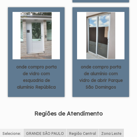
onde compro porta
onde compro porta
de vidro com
de alumínio com
esquadria de
vidro de abrir Parque
alumínio República
São Domingos
Regiões de Atendimento
Selecione:
GRANDE SÃO PAULO
Região Central
Zona Leste