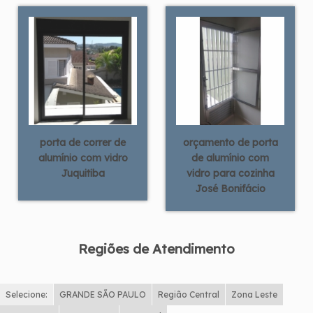
porta de correr de
orçamento de porta
alumínio com vidro
de alumínio com
Juquitiba
vidro para cozinha
José Bonifácio
Regiões de Atendimento
Selecione:
GRANDE SÃO PAULO
Região Central
Zona Leste