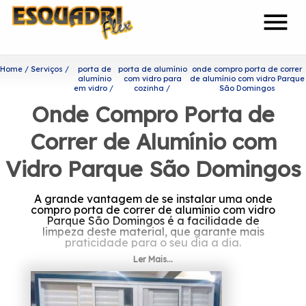
menu
Home
Serviços
porta de
porta de alumínio
onde compro porta de correr
alumínio
com vidro para
de alumínio com vidro Parque
em vidro
cozinha
São Domingos
Onde Compro Porta de
Correr de Alumínio com
Vidro Parque São Domingos
A grande vantagem de se instalar uma onde
compro porta de correr de alumínio com vidro
Parque São Domingos é a facilidade de
limpeza deste material, que garante mais
praticidade para o seu dia a dia.
Ler Mais...
Se interessa por onde compro
porta de correr de alumínio
com vidro Parque São