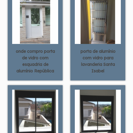
onde compro porta
porta de alumínio
de vidro com
com vidro para
esquadria de
lavanderia Santa
alumínio República
Isabel