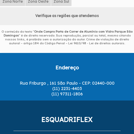
Zona Norte
Zona Oeste
Zona Sul
Verifique as regiões que atendemos
O conteúdo do texto "
Onde Compro Porta de Correr de Alumínio com Vidro Parque São
Domingos
" é de direito reservado. Sua reprodução, parcial ou total, mesmo citando
nossos links, é proibida sem a autorização do autor. Crime de violação de direito
autoral – artigo 184 do Código Penal –
Lei 9610/98 - Lei de direitos autorais
.
Endereço
Rua Friburgo , 161 São Paulo - CEP: 02440-000
(11) 2231-4403
(11) 97311-1806
ESQUADRIFLEX