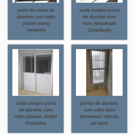
porta de correr de
onde compro porta
alumínio com vidro
de alumínio com
Jardim Santa
vidro temperado
Terezinha
Consolação
onde compro porta
portas de alumínio
de alumínio com
com vidro para
vidro jateado Jardim
lavanderia Taboão
Paulistano
da Serra