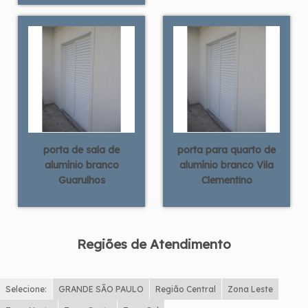
porta de sala de
porta para quarto de
alumínio branco
alumínio branco Vila
Guarulhos
Clementino
Regiões de Atendimento
Selecione:
GRANDE SÃO PAULO
Região Central
Zona Leste