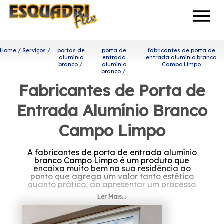
menu
Home
Serviços
portas de
porta de
fabricantes de porta de
alumínio
entrada
entrada alumínio branco
branco
alumínio
Campo Limpo
branco
Fabricantes de Porta de
Entrada Alumínio Branco
Campo Limpo
A fabricantes de porta de entrada alumínio
branco Campo Limpo é um produto que
encaixa muito bem na sua residência ao
ponto que agrega um valor tanto estético
quanto prático, ao apresentar um processo
de manutenção simplificado.
Ler Mais...
Você está procurando por