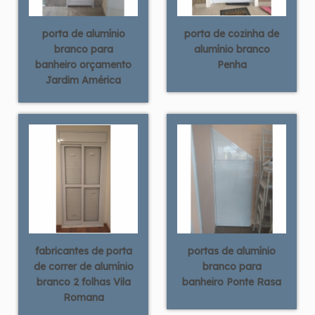
porta de alumínio
porta de cozinha de
branco para
alumínio branco
banheiro orçamento
Penha
Jardim América
fabricantes de porta
portas de alumínio
de correr de alumínio
branco para
branco 2 folhas Vila
banheiro Ponte Rasa
Romana