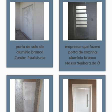
porta de sala de
empresas que fazem
alumínio branco
porta de cozinha
Jardim Paulistano
alumínio branco
Nossa Senhora do Ó