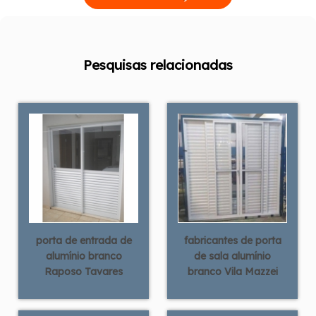
Pesquisas relacionadas
porta de entrada de
fabricantes de porta
alumínio branco
de sala alumínio
Raposo Tavares
branco Vila Mazzei