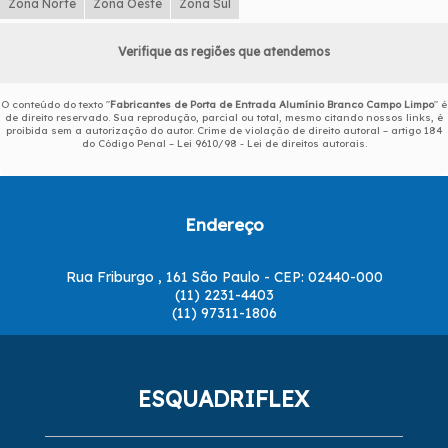
Zona Norte
Zona Oeste
Zona Sul
Verifique as regiões que atendemos
O conteúdo do texto "
Fabricantes de Porta de Entrada Alumínio Branco Campo Limpo
" é
de direito reservado. Sua reprodução, parcial ou total, mesmo citando nossos links, é
proibida sem a autorização do autor. Crime de violação de direito autoral – artigo 184
do Código Penal –
Lei 9610/98 - Lei de direitos autorais
.
Endereço
Rua Friburgo , 161 São Paulo - CEP: 02440-000
(11) 2231-4403
(11) 97311-1806
ESQUADRIFLEX