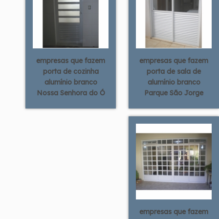
empresas que fazem
empresas que fazem
porta de cozinha
porta de sala de
alumínio branco
alumínio branco
Nossa Senhora do Ó
Parque São Jorge
empresas que fazem