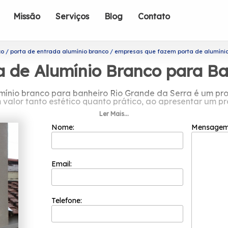
Missão
Serviços
Blog
Contato
co
porta de entrada alumínio branco
empresas que fazem porta de alumínio
de Alumínio Branco para Ba
mínio branco para banheiro Rio Grande da Serra é um pr
valor tanto estético quanto prático, ao apresentar um p
Ler Mais...
r empresas que fazem porta de alumí
Nome:
Mensage
Rio Grande da Serra?
o focada nos resultados positivos e na segurança. Ela p
os e é capaz de garantir o melhor custo benefício para seu
Email:
seja atingida.
 que fazem porta de alumínio branco para banheiro Rio G
uadrias. Entre eles, é possível encontrar: Esquadria em A
Telefone:
. Entre em contato com nossos profissionais e tenha todo 