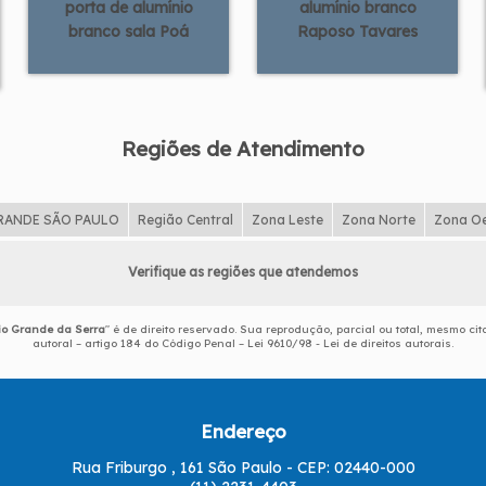
porta de alumínio
alumínio branco
branco sala Poá
Raposo Tavares
Regiões de Atendimento
RANDE SÃO PAULO
Região Central
Zona Leste
Zona Norte
Zona O
Verifique as regiões que atendemos
io Grande da Serra
" é de direito reservado. Sua reprodução, parcial ou total, mesmo ci
autoral – artigo 184 do Código Penal –
Lei 9610/98 - Lei de direitos autorais
.
Endereço
Rua Friburgo , 161 São Paulo - CEP: 02440-000