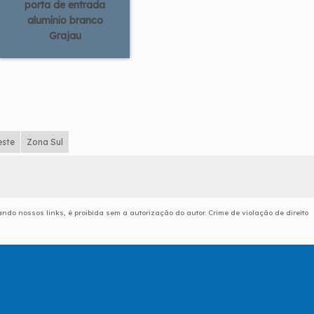
porta de entrada
alumínio branco
Grajau
este
Zona Sul
tando nossos links, é proibida sem a autorização do autor. Crime de violação de direito