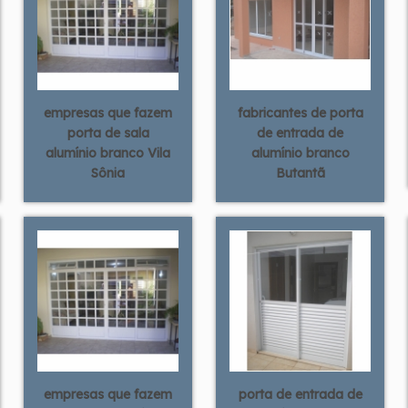
empresas que fazem
fabricantes de porta
porta de sala
de entrada de
alumínio branco Vila
alumínio branco
Sônia
Butantã
empresas que fazem
porta de entrada de