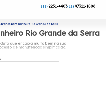
(11)
2231-4403
(11)
97311-1806
 branco para banheiro Rio Grande da Serra
nheiro Rio Grande da Serra
oduto que encaixa muito bem na sua
rocesso de manutenção simplificado.
nio branco para banheiro
m:
rocura trabalhar sempre com a máxima
s clientes para que a satisfação deles
rande da Serra? A Esquadriflex oferece
lumínio Branco, Janela Basculante de
o suporte que precisa.