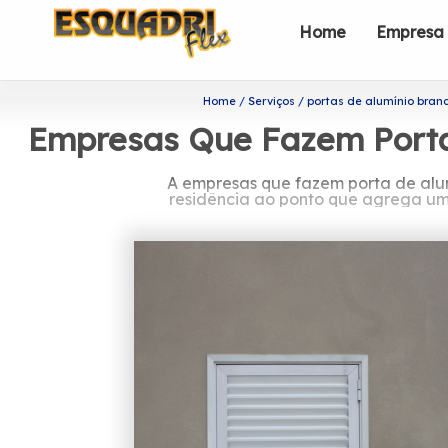
Home
Empresa
Home
Serviços
portas de alumínio bran
Empresas Que Fazem Porta 
A empresas que fazem porta de alu
residência ao ponto que agrega um 
Você está procurando po
A Esquadriflex tem a sua organizaçã
eficiência e qualidade em seus serviç
Você está querendo encontrar empresas
os melhores serviços do ramo de esq
Alumínio para Cozinha