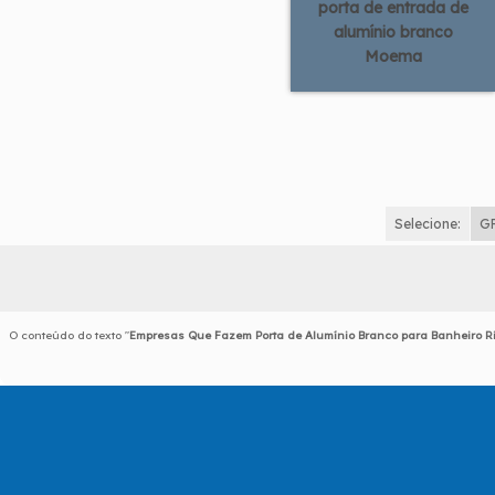
porta de entrada de
alumínio branco
Moema
Selecione:
G
O conteúdo do texto "
Empresas Que Fazem Porta de Alumínio Branco para Banheiro R