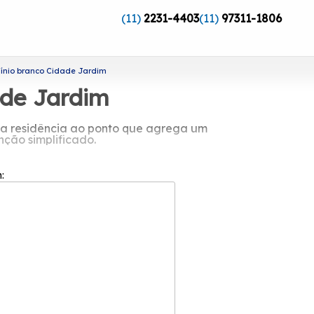
(11)
2231-4403
(11)
97311-1806
ínio branco Cidade Jardim
ade Jardim
ua residência ao ponto que agrega um
nção simplificado.
anco Cidade Jardim?
m:
rocura trabalhar sempre com a máxima
s clientes para que a satisfação deles
serviços oferecidos pela Esquadriflex.
utras alternativas. Não deixe de falar
issionais.