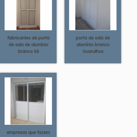
fabricantes de porta
porta de sala de
de sala de alumínio
alumínio branco
branco Sé
Guarulhos
empresas que fazem