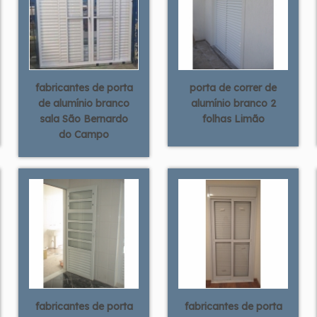
fabricantes de porta
porta de correr de
de alumínio branco
alumínio branco 2
sala São Bernardo
folhas Limão
do Campo
fabricantes de porta
fabricantes de porta