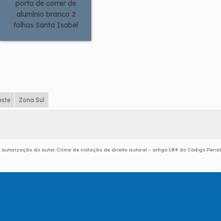
porta de correr de
alumínio branco 2
folhas Santa Isabel
este
Zona Sul
 autorização do autor. Crime de violação de direito autoral – artigo 184 do Código Penal