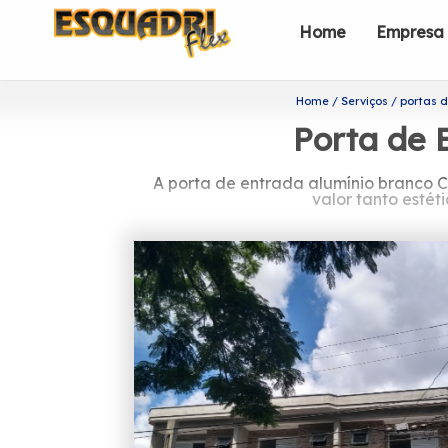
Home
Empresa
Home
Serviços
portas d
Porta de 
A porta de entrada alumínio branco 
valor tanto estét
Você está procuran
A Esquadriflex tem a sua organizaçã
eficiência e qualidade em seus serviç
Você precisa de informações sobre por
Entre eles, é possível encontrar: Cor
conosco p