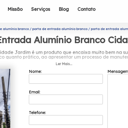
Missão
Serviços
Blog
Contato
e alumínio branco
porta de entrada alumínio branco
porta de entrada alum
Entrada Alumínio Branco Cid
Cidade Jardim é um produto que encaixa muito bem na s
ico quanto prático, ao apresentar um processo de manute
Ler Mais...
do por porta de entrada alumínio br
Nome:
Mensage
o focada nos resultados positivos e na segurança. Ela p
os e é capaz de garantir o melhor custo benefício para seu
seja atingida.
Email:
ta de entrada alumínio branco Cidade Jardim? Conheça os 
tina de Vidro Fumê, Esquadria de Alumínio Bronze, entre o
ara esclarecer cada uma de suas dúvidas com nossos prof
Telefone: