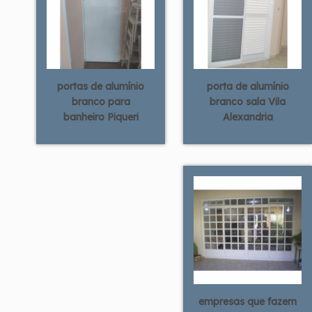
portas de alumínio
porta de alumínio
branco para
branco sala Vila
banheiro Piqueri
Alexandria
empresas que fazem