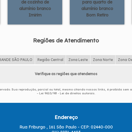
de cozinha de
para quarto de
alumínio branco
alumínio branco
Imirim
Bom Retiro
Regiões de Atendimento
RANDE SÃO PAULO
Região Central
Zona Leste
Zona Norte
Zona O
Verifique as regiões que atendemos
eservado. Sua reprodução, parcial ou total, mesmo citando nossos links, é proibida sem a
–
Lei 9610/98 - Lei de direitos autorais
.
Endereço
Rua Friburgo , 161 São Paulo - CEP: 02440-000