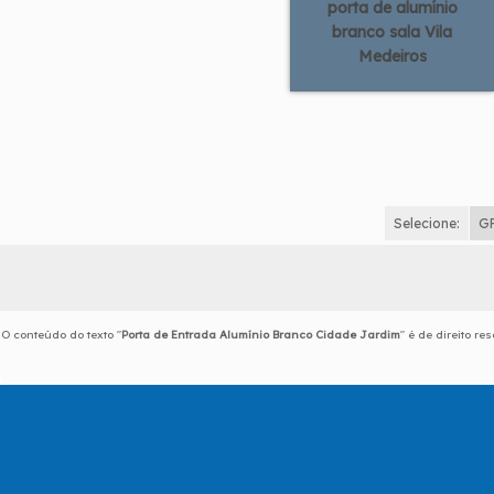
porta de alumínio
branco sala Vila
Medeiros
Selecione:
G
O conteúdo do texto "
Porta de Entrada Alumínio Branco Cidade Jardim
" é de direito r