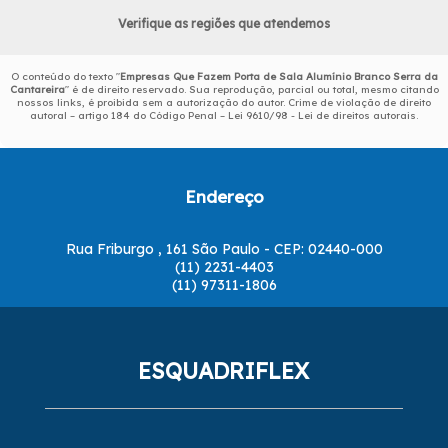
Verifique as regiões que atendemos
O conteúdo do texto "
Empresas Que Fazem Porta de Sala Alumínio Branco Serra da
Cantareira
" é de direito reservado. Sua reprodução, parcial ou total, mesmo citando
nossos links, é proibida sem a autorização do autor. Crime de violação de direito
autoral – artigo 184 do Código Penal –
Lei 9610/98 - Lei de direitos autorais
.
Endereço
Rua Friburgo , 161 São Paulo - CEP: 02440-000
(11) 2231-4403
(11) 97311-1806
ESQUADRIFLEX