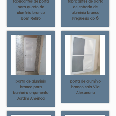
fabricantes de porta
fabricantes de porta
para quarto de
de entrada de
alumínio branco
alumínio branco
Bom Retiro
Freguesia do Ó
porta de alumínio
porta de alumínio
branco para
branco sala Vila
banheiro orçamento
Alexandria
Jardim América