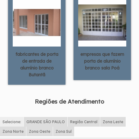
fabricantes de porta
empresas que fazem
de entrada de
porta de alumínio
alumínio branco
branco sala Poá
Butantã
Regiões de Atendimento
Selecione:
GRANDE SÃO PAULO
Região Central
Zona Leste
Zona Norte
Zona Oeste
Zona Sul