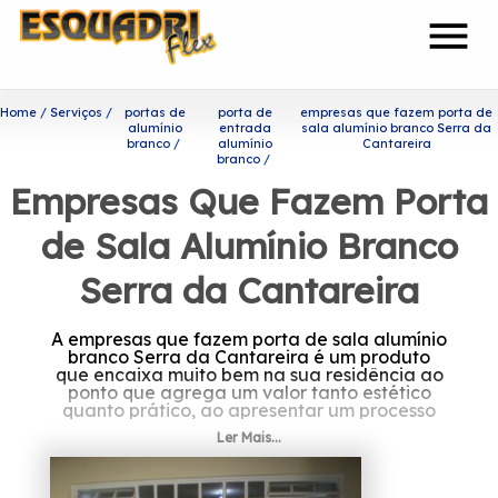
menu
Home
Serviços
portas de
porta de
empresas que fazem porta de
alumínio
entrada
sala alumínio branco Serra da
branco
alumínio
Cantareira
branco
Empresas Que Fazem Porta
de Sala Alumínio Branco
Serra da Cantareira
A empresas que fazem porta de sala alumínio
branco Serra da Cantareira é um produto
que encaixa muito bem na sua residência ao
ponto que agrega um valor tanto estético
quanto prático, ao apresentar um processo
de manutenção simplificado.
Ler Mais...
Você está procurando por