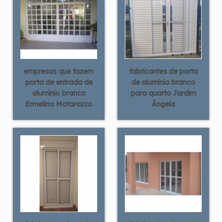
empresas que fazem
fabricantes de porta
porta de entrada de
de alumínio branco
alumínio branco
para quarto Jardim
Ermelino Matarazzo
Ângela