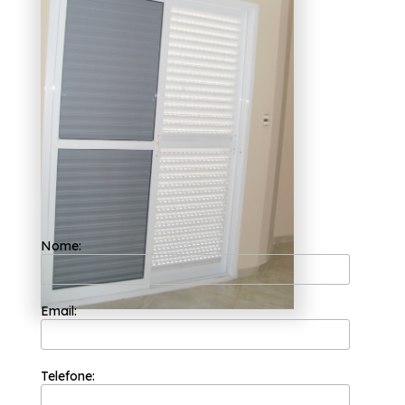
empresas que fazem porta de
alumínio branco para quarto
Bairro do Limão?
A Esquadriflex tem a sua organização
focada nos resultados positivos e na
segurança. Ela procura trabalhar sempre com
a máxima eficiência e qualidade em seus
serviços e é capaz de garantir o melhor custo
benefício para seus clientes para que a
satisfação deles seja atingida.
Você está a procura de empresas que fazem
porta de alumínio branco para quarto Bairro
do Limão, Para encontrar esquadrias
alumínio qualidade também está
Nome:
relacionada à leveza que o matéria
apresenta, você pode contar com a
Esquadriflex. Não deixe de entrar em contato
para obter mais informações sobre cada
opção oferecida para nossos clientes com
Email:
qualidade.
Telefone: