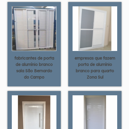
fabricantes de porta
empresas que fazem
de alumínio branco
porta de alumínio
sala São Bernardo
branco para quarto
do Campo
Zona Sul