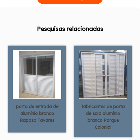
Pesquisas relacionadas
porta de entrada de
fabricantes de porta
alumínio branco
de sala alumínio
Raposo Tavares
branco Parque
Colonial