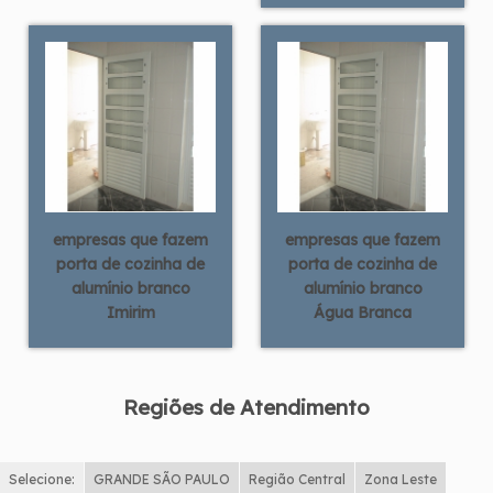
empresas que fazem
empresas que fazem
porta de cozinha de
porta de cozinha de
alumínio branco
alumínio branco
Imirim
Água Branca
Regiões de Atendimento
Selecione:
GRANDE SÃO PAULO
Região Central
Zona Leste