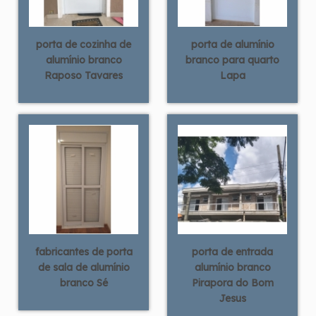
porta de cozinha de
porta de alumínio
alumínio branco
branco para quarto
Raposo Tavares
Lapa
fabricantes de porta
porta de entrada
de sala de alumínio
alumínio branco
branco Sé
Pirapora do Bom
Jesus