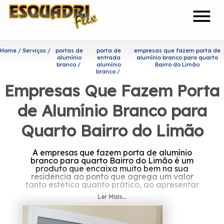
menu
Home
Serviços
portas de
porta de
empresas que fazem porta de
alumínio
entrada
alumínio branco para quarto
branco
alumínio
Bairro do Limão
branco
Empresas Que Fazem Porta
de Alumínio Branco para
Quarto Bairro do Limão
A empresas que fazem porta de alumínio
branco para quarto Bairro do Limão é um
produto que encaixa muito bem na sua
residência ao ponto que agrega um valor
tanto estético quanto prático, ao apresentar
um processo de manutenção simplificado.
Ler Mais...
Você está procurando por