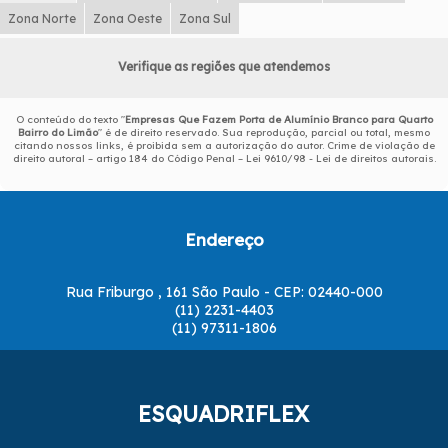
Zona Norte
Zona Oeste
Zona Sul
Verifique as regiões que atendemos
O conteúdo do texto "
Empresas Que Fazem Porta de Alumínio Branco para Quarto
Bairro do Limão
" é de direito reservado. Sua reprodução, parcial ou total, mesmo
citando nossos links, é proibida sem a autorização do autor. Crime de violação de
direito autoral – artigo 184 do Código Penal –
Lei 9610/98 - Lei de direitos autorais
.
Endereço
Rua Friburgo , 161 São Paulo - CEP: 02440-000
(11) 2231-4403
(11) 97311-1806
ESQUADRIFLEX