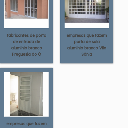
fabricantes de porta
empresas que fazem
de entrada de
porta de sala
alumínio branco
alumínio branco Vila
Freguesia do Ó
Sônia
empresas que fazem