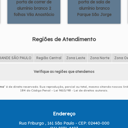
porta de correr de
porta de sala de
alumínio branco 2
alumínio branco
folhas Vila Anastácio
Parque São Jorge
Regiões de Atendimento
RANDE SÃO PAULO
Região Central
Zona Leste
Zona Norte
Zona O
Verifique as regiões que atendemos
ema
" é de direito reservado. Sua reprodução, parcial ou total, mesmo citando nossos link
184 do Código Penal –
Lei 9610/98 - Lei de direitos autorais
.
Endereço
Rua Friburgo , 161 São Paulo - CEP: 02440-000