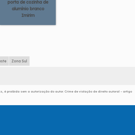
porta de cozinha de
alumínio branco
Imirim
este
Zona Sul
s, é proibida sem a autorização do autor. Crime de violação de direito autoral – artigo