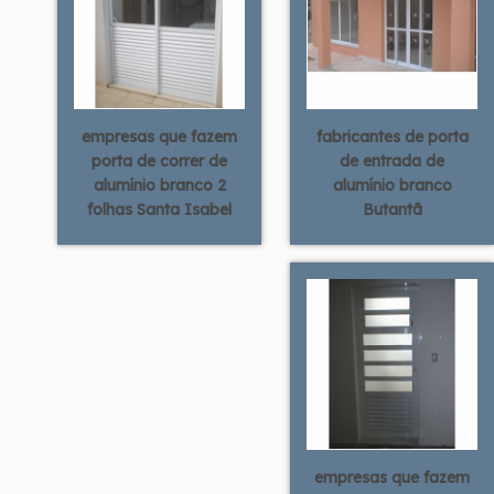
empresas que fazem
fabricantes de porta
porta de correr de
de entrada de
alumínio branco 2
alumínio branco
folhas Santa Isabel
Butantã
empresas que fazem