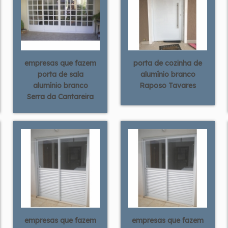
empresas que fazem
porta de cozinha de
porta de sala
alumínio branco
alumínio branco
Raposo Tavares
Serra da Cantareira
empresas que fazem
empresas que fazem