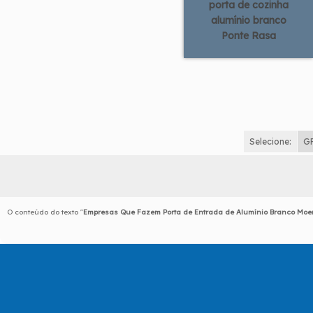
porta de cozinha
alumínio branco
Ponte Rasa
Selecione:
G
O conteúdo do texto "
Empresas Que Fazem Porta de Entrada de Alumínio Branco Mo