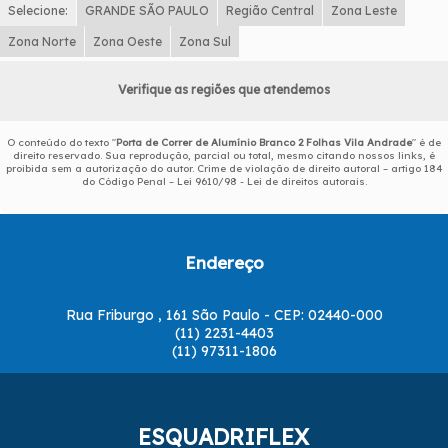
Selecione:
GRANDE SÃO PAULO
Região Central
Zona Leste
Zona Norte
Zona Oeste
Zona Sul
Verifique as regiões que atendemos
O conteúdo do texto "
Porta de Correr de Alumínio Branco 2 Folhas Vila Andrade
" é de
direito reservado. Sua reprodução, parcial ou total, mesmo citando nossos links, é
proibida sem a autorização do autor. Crime de violação de direito autoral – artigo 184
do Código Penal –
Lei 9610/98 - Lei de direitos autorais
.
Endereço
Rua Friburgo , 161 São Paulo - CEP: 02440-000
(11) 2231-4403
(11) 97311-1806
ESQUADRIFLEX