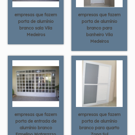
empresas que fazem
empresas que fazem
porta de alumínio
porta de alumínio
branco sala Vila
branco para
Medeiros
banheiro Vila
Medeiros
empresas que fazem
empresas que fazem
porta de entrada de
porta de alumínio
alumínio branco
branco para quarto
Ermelino Matarazzo
Zona Sul