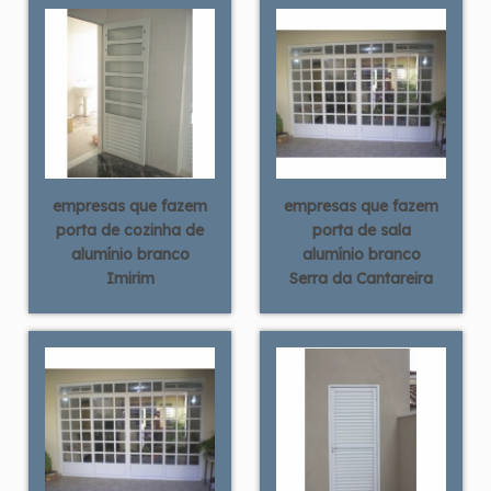
empresas que fazem
empresas que fazem
porta de cozinha de
porta de sala
alumínio branco
alumínio branco
Imirim
Serra da Cantareira