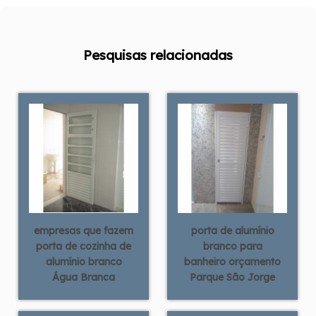
Pesquisas relacionadas
empresas que fazem
porta de alumínio
porta de cozinha de
branco para
alumínio branco
banheiro orçamento
Água Branca
Parque São Jorge