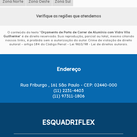
Zona Norte
Zona Oeste
Zona Sul
Verifique as regiões que atendemos
O conteúdo do texto "
Orçamento de Porta de Correr de Alumínio com Vidro Vila
Guilherme
" é de direito reservado. Sua reprodução, parcial ou total, mesmo citando
nossos links, é proibida sem a autorização do autor. Crime de violação de direito
autoral – artigo 184 do Código Penal –
Lei 9610/98 - Lei de direitos autorais
.
Endereço
Rua Friburgo , 161 São Paulo - CEP: 02440-000
(11) 2231-4403
(11) 97311-1806
ESQUADRIFLEX