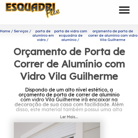
menu
Home
Serviços
porta de
porta de vidro com
orçamento de porta de
alumínio em
esquadria de
correr de alumínio com vidro
vidro
alumínio
Vila Guilherme
Orçamento de Porta de
Correr de Alumínio com
Vidro Vila Guilherme
Dispondo de um alto nível estético, a
orçamento de porta de correr de alumínio
com vidro Vila Guilherme irá encaixar na
decoração de sua casa com facilidade. Além
disso, este material também possui uma alta
durabilidade, que é capaz de garantir um
Ler Mais...
uso mais prolongado do produto.
Quer saber mais sobre