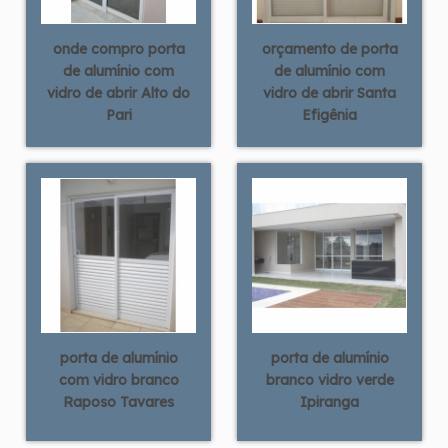
onde compro porta
orçamento de porta
de alumínio com
de alumínio com
vidro de abrir Alto do
vidro de abrir Santa
Pari
Efigênia
porta de alumínio
porta de alumínio
com vidro branco
branco vidro verde
Raposo Tavares
Ipiranga