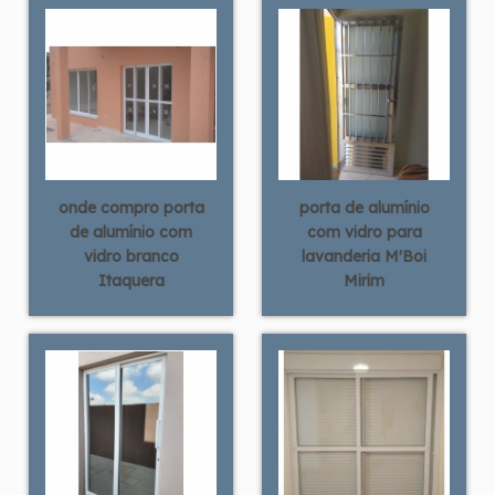
onde compro porta
porta de alumínio
de alumínio com
com vidro para
vidro branco
lavanderia M'Boi
Itaquera
Mirim