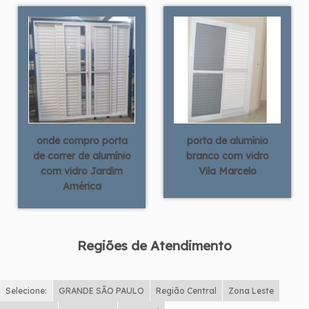
onde compro porta
porta de alumínio
de correr de alumínio
branco com vidro
com vidro Jardim
Vila Marcelo
América
Regiões de Atendimento
Selecione:
GRANDE SÃO PAULO
Região Central
Zona Leste