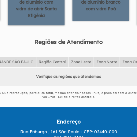
de alumínio com
de alumínio branco
vidro de abrir Santa
com vidro Poá
Efigênia
Regiões de Atendimento
RANDE SÃO PAULO
Região Central
Zona Leste
Zona Norte
Zona O
Verifique as regiões que atendemos
do. Sua reprodução, parcial ou total, mesmo citando nossos links, é proibida sem a autor
9610/98 - Lei de direitos autorais
.
Endereço
Rua Friburgo , 161 São Paulo - CEP: 02440-000