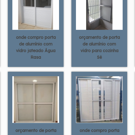
onde compro porta
orçamento de porta
de alumínio com
de alumínio com
vidro jateado Água
vidro para cozinha
Rasa
Sé
orçamento de porta
onde compro porta