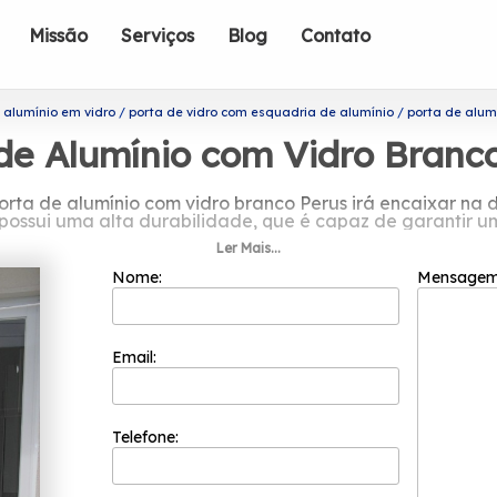
Missão
Serviços
Blog
Contato
 alumínio em vidro
porta de vidro com esquadria de alumínio
porta de alum
de Alumínio com Vidro Branc
 porta de alumínio com vidro branco Perus irá encaixar na
 possui uma alta durabilidade, que é capaz de garantir u
Ler Mais...
is sobre porta de alumínio com vidro
Nome:
Mensage
is bem cotadas do segmento de esquadrias. Com a sua fu
 colaboradores competentes que buscam a total satisfaçã
inovação e evolução dos processos.
Email:
com vidro branco Perus? A Esquadriflex atua no ramo de 
 Janela Basculante em Alumínio, Janela de Esquadria de 
ofissional e objetiva, saiba mais entrando em contato co
Telefone: