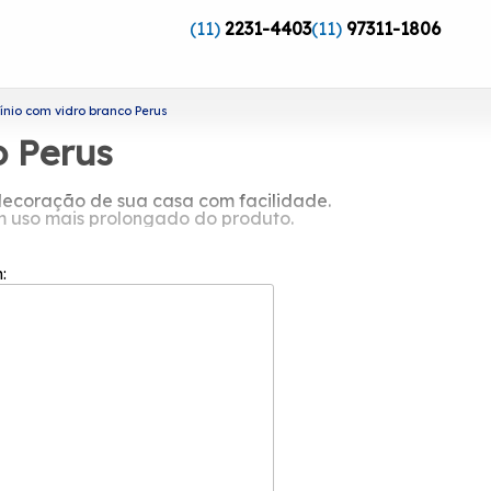
(11)
2231-4403
(11)
97311-1806
ínio com vidro branco Perus
o Perus
 decoração de sua casa com facilidade.
m uso mais prolongado do produto.
 branco Perus?
m:
ndação em 2002, ela possui uma equipe
o do cliente em cada pedido e a maior
esquadrias e oferece aos seus clientes
Alumínio. Desenvolvemos cada trabalho
m nossa empresa.