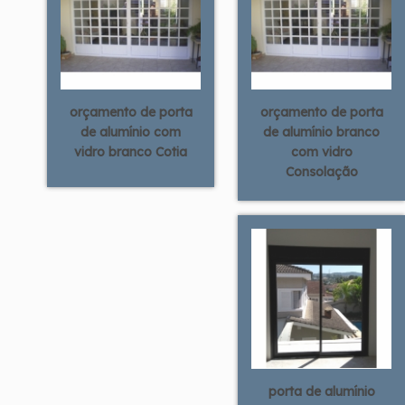
orçamento de porta
orçamento de porta
de alumínio com
de alumínio branco
vidro branco Cotia
com vidro
Consolação
porta de alumínio