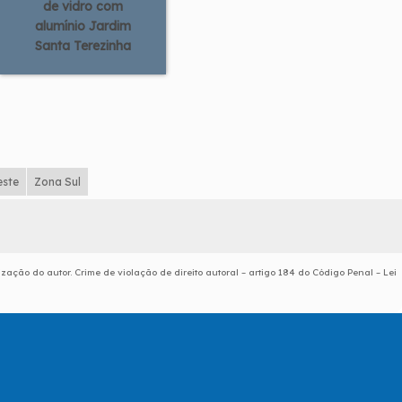
de vidro com
alumínio Jardim
Santa Terezinha
este
Zona Sul
ização do autor. Crime de violação de direito autoral – artigo 184 do Código Penal –
Lei