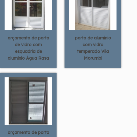
orçamento de porta
porta de alumínio
de vidro com
com vidro
esquadria de
temperado Vila
alumínio Água Rasa
Morumbi
orçamento de porta