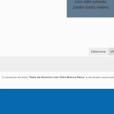
com vidro jateado
Jardim Santa Helena
Selecione:
G
O conteúdo do texto "
Porta de Alumínio com Vidro Branco Perus
" é de direito reserva