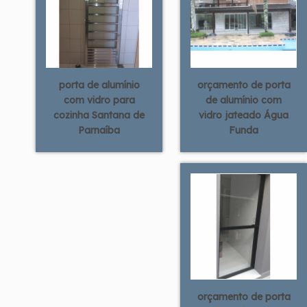
porta de alumínio
orçamento de porta
com vidro para
de alumínio com
cozinha Santana de
vidro jateado Água
Parnaíba
Funda
orçamento de porta