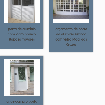
porta de alumínio
orçamento de porta
com vidro branco
de alumínio branco
Raposo Tavares
com vidro Mogi das
Cruzes
onde compro porta