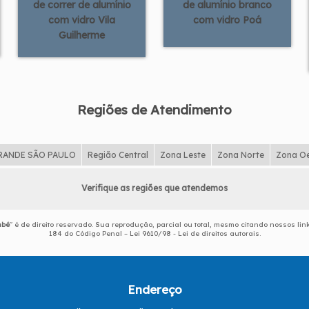
de correr de alumínio
de alumínio branco
com vidro Vila
com vidro Poá
Guilherme
Regiões de Atendimento
RANDE SÃO PAULO
Região Central
Zona Leste
Zona Norte
Zona O
Verifique as regiões que atendemos
mbé
" é de direito reservado. Sua reprodução, parcial ou total, mesmo citando nossos link
184 do Código Penal –
Lei 9610/98 - Lei de direitos autorais
.
Endereço