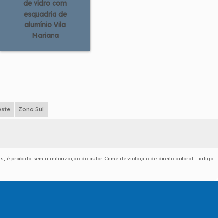
de vidro com
esquadria de
alumínio Vila
Mariana
este
Zona Sul
s, é proibida sem a autorização do autor. Crime de violação de direito autoral – artigo