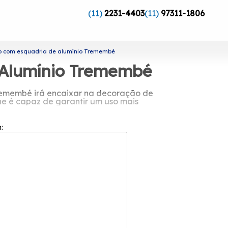
(11)
2231-4403
(11)
97311-1806
ro com esquadria de alumínio Tremembé
 Alumínio Tremembé
Tremembé irá encaixar na decoração de
ue é capaz de garantir um uso mais
m:
ria de alumínio Tremembé?
ndação em 2002, ela possui uma equipe
o do cliente em cada pedido e a maior
driflex atua no segmento de esquadrias
orta Postigo Alumínio, Porta Basculante
adriflex é uma das empresas mais bem
tre em contato para mais informações!