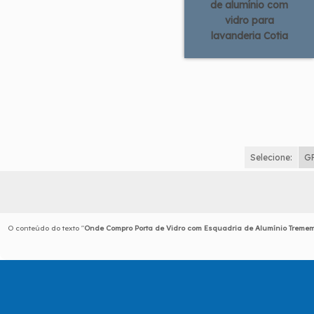
de alumínio com
vidro para
lavanderia Cotia
Selecione:
G
O conteúdo do texto "
Onde Compro Porta de Vidro com Esquadria de Alumínio Treme