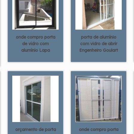
onde compro porta
porta de alumínio
de vidro com
com vidro de abrir
alumínio Lapa
Engenheiro Goulart
orçamento de porta
onde compro porta