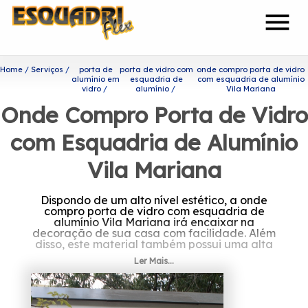
menu
Home
Serviços
porta de
porta de vidro com
onde compro porta de vidro
alumínio em
esquadria de
com esquadria de alumínio
vidro
alumínio
Vila Mariana
Onde Compro Porta de Vidro
com Esquadria de Alumínio
Vila Mariana
Dispondo de um alto nível estético, a onde
compro porta de vidro com esquadria de
alumínio Vila Mariana irá encaixar na
decoração de sua casa com facilidade. Além
disso, este material também possui uma alta
durabilidade, que é capaz de garantir um
Ler Mais...
uso mais prolongado do produto.
Quer saber mais sobre onde