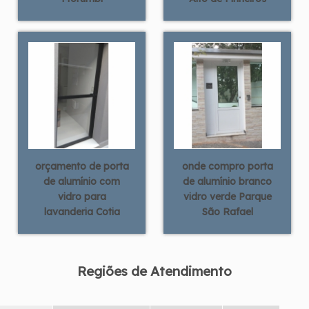
orçamento de porta
onde compro porta
de alumínio com
de alumínio branco
vidro para
vidro verde Parque
lavanderia Cotia
São Rafael
Regiões de Atendimento