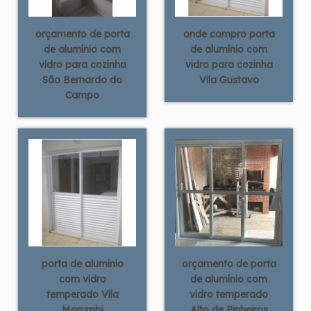
orçamento de porta
onde compro porta
de alumínio com
de alumínio com
vidro para cozinha
vidro para cozinha
São Bernardo do
Vila Gustavo
Campo
porta de alumínio
orçamento de porta
com vidro
de alumínio com
temperado Vila
vidro temperado
Morumbi
Alto de Pinheiros