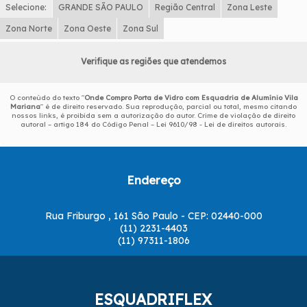
Selecione:
GRANDE SÃO PAULO
Região Central
Zona Leste
Zona Norte
Zona Oeste
Zona Sul
Verifique as regiões que atendemos
O conteúdo do texto "
Onde Compro Porta de Vidro com Esquadria de Alumínio Vila
Mariana
" é de direito reservado. Sua reprodução, parcial ou total, mesmo citando
nossos links, é proibida sem a autorização do autor. Crime de violação de direito
autoral – artigo 184 do Código Penal –
Lei 9610/98 - Lei de direitos autorais
.
Endereço
Rua Friburgo , 161 São Paulo - CEP: 02440-000
(11) 2231-4403
(11) 97311-1806
ESQUADRIFLEX