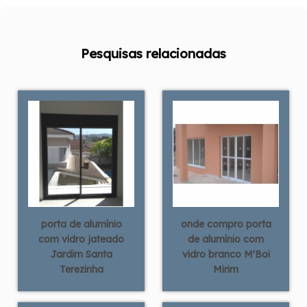
Pesquisas relacionadas
porta de alumínio
onde compro porta
com vidro jateado
de alumínio com
Jardim Santa
vidro branco M'Boi
Terezinha
Mirim