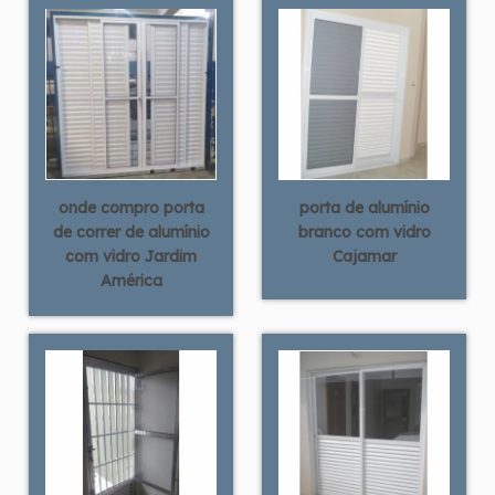
onde compro porta
porta de alumínio
de correr de alumínio
branco com vidro
com vidro Jardim
Cajamar
América