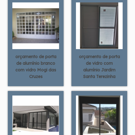
orçamento de porta
orçamento de porta
de alumínio branco
de vidro com
com vidro Mogi das
alumínio Jardim
Cruzes
Santa Terezinha