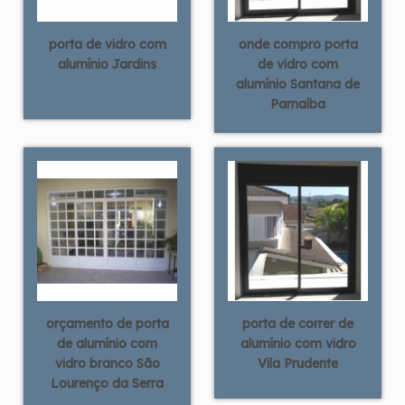
porta de vidro com
onde compro porta
alumínio Jardins
de vidro com
alumínio Santana de
Parnaíba
orçamento de porta
porta de correr de
de alumínio com
alumínio com vidro
vidro branco São
Vila Prudente
Lourenço da Serra