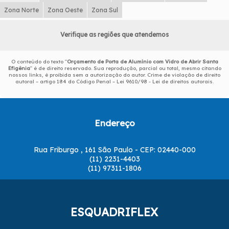
Zona Norte
Zona Oeste
Zona Sul
Verifique as regiões que atendemos
O conteúdo do texto "
Orçamento de Porta de Alumínio com Vidro de Abrir Santa
Efigênia
" é de direito reservado. Sua reprodução, parcial ou total, mesmo citando
nossos links, é proibida sem a autorização do autor. Crime de violação de direito
autoral – artigo 184 do Código Penal –
Lei 9610/98 - Lei de direitos autorais
.
Endereço
Rua Friburgo , 161 São Paulo - CEP: 02440-000
(11) 2231-4403
(11) 97311-1806
ESQUADRIFLEX