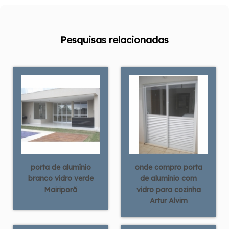
Pesquisas relacionadas
porta de alumínio
onde compro porta
branco vidro verde
de alumínio com
Mairiporã
vidro para cozinha
Artur Alvim