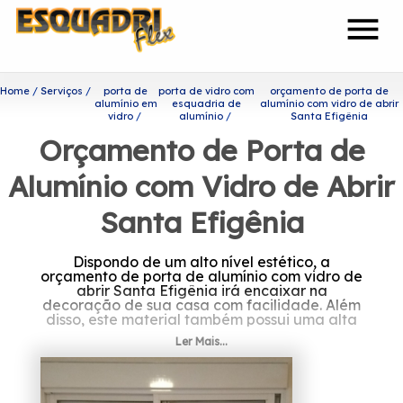
menu
Home
Serviços
porta de
porta de vidro com
orçamento de porta de
alumínio em
esquadria de
alumínio com vidro de abrir
vidro
alumínio
Santa Efigênia
Orçamento de Porta de
Alumínio com Vidro de Abrir
Santa Efigênia
Dispondo de um alto nível estético, a
orçamento de porta de alumínio com vidro de
abrir Santa Efigênia irá encaixar na
decoração de sua casa com facilidade. Além
disso, este material também possui uma alta
durabilidade, que é capaz de garantir um
Ler Mais...
uso mais prolongado do produto.
Quer saber mais sobre