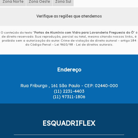
Zona Norte
Zona Oeste
Zona Sul
Verifique as regiões que atendemos
O conteúdo do texto "
Portas de Alumínio com Vidro para Lavanderia Freguesia do Ó
" é
de direito reservado. Sua reprodução, parcial ou total, mesmo citando nossos links, é
proibida sem a autorização do autor. Crime de violação de direito autoral – artigo 184
do Código Penal –
Lei 9610/98 - Lei de direitos autorais
.
Endereço
Rua Friburgo , 161 São Paulo - CEP: 02440-000
(11) 2231-4403
(11) 97311-1806
ESQUADRIFLEX