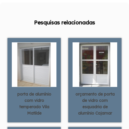
Pesquisas relacionadas
porta de alumínio
orçamento de porta
com vidro
de vidro com
temperado Vila
esquadria de
Matilde
alumínio Cajamar