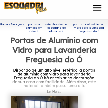
menu
Home
Serviços
porta de
porta de vidro com
portas de alumínio com
alumínio em
esquadria de
vidro para lavanderia
vidro
alumínio
Freguesia do Ó
Portas de Alumínio com
Vidro para Lavanderia
Freguesia do Ó
Dispondo de um alto nível estético, a portas
de alumínio com vidro para lavanderia
Freguesia do Ó irá encaixar na decoração
de sua casa com facilidade. Além disso, este
material também possui uma alta
durabilidade, que é capaz de garantir um
Ler Mais...
uso mais prolongado do produto.
Quer saber mais sobre portas