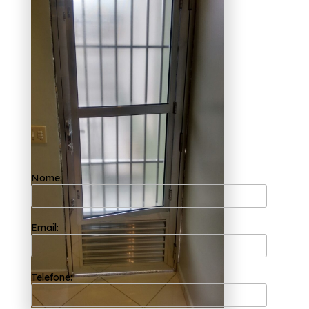
de alumínio com vidro para
lavanderia Freguesia do Ó?
A Esquadriflex é uma das empresas mais bem
cotadas do segmento de esquadrias. Com a
sua fundação em 2002, ela possui uma
equipe de profissionais formada somente por
colaboradores competentes que buscam a
total satisfação do cliente em cada pedido e
a maior inovação e evolução dos processos.
Está em busca de portas de alumínio com
vidro para lavanderia Freguesia do Ó? Saiba
que através da Esquadriflex é possível
solicitar Porta Alumínio Branco, Janela de
Alumínio para Lavanderia. Executamos
Nome:
nossos serviços de forma garantimos sempre
independentemente do tamanho do projeto a
ser executado, conseguimos sempre obter a
perfeição que nossos clientes procuram e
Email:
soluções e tendências com design e alta
tecnologia, não deixe de entrar em contato
para saber mais.
Telefone: