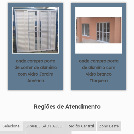
onde compro porta
onde compro porta
de correr de alumínio
de alumínio com
com vidro Jardim
vidro branco
América
Itaquera
Regiões de Atendimento
Selecione:
GRANDE SÃO PAULO
Região Central
Zona Leste