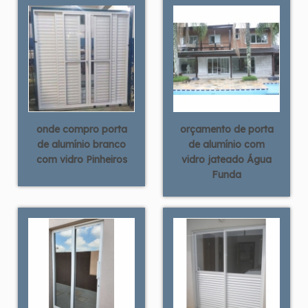
onde compro porta
orçamento de porta
de alumínio branco
de alumínio com
com vidro Pinheiros
vidro jateado Água
Funda