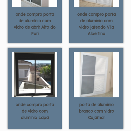
onde compro porta
onde compro porta
de alumínio com
de alumínio com
vidro de abrir Alto do
vidro jateado Vila
Pari
Albertina
onde compro porta
porta de alumínio
de vidro com
branco com vidro
alumínio Lapa
Cajamar