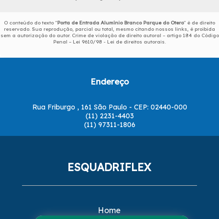
O conteúdo do texto "
Porta de Entrada Alumínio Branco Parque do Otero
" é de direito
reservado. Sua reprodução, parcial ou total, mesmo citando nossos links, é proibida
sem a autorização do autor. Crime de violação de direito autoral – artigo 184 do Código
Penal –
Lei 9610/98 - Lei de direitos autorais
.
Endereço
Rua Friburgo , 161 São Paulo - CEP: 02440-000
(11) 2231-4403
(11) 97311-1806
ESQUADRIFLEX
Home