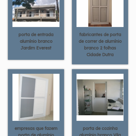
porta de entrada
fabricantes de porta
alumínio branco
de correr de alumínio
Jardim Everest
branco 2 folhas
Cidade Dutra
empresas que fazem
porta de cozinha
porta de alumínio
alumínio branco Vila