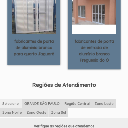
fabricantes de porta
fabricantes de porta
de alumínio branco
de entrada de
para quarto Jaguaré
alumínio branco
Freguesia do Ó
Regiões de Atendimento
Selecione:
GRANDE SÃO PAULO
Região Central
Zona Leste
Zona Norte
Zona Oeste
Zona Sul
Verifique as regiões que atendemos