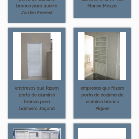
branco para quarto
Marisa Mazzei
Jardim Everest
empresas que fazem
empresas que fazem
porta de alumínio
porta de cozinha de
branco para
alumínio branco
banheiro Jaçanã
Piqueri