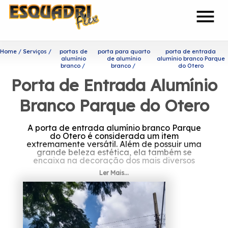
menu
Home
Serviços
portas de
porta para quarto
porta de entrada
alumínio
de alumínio
alumínio branco Parque
branco
branco
do Otero
Porta de Entrada Alumínio
Branco Parque do Otero
A porta de entrada alumínio branco Parque
do Otero é considerada um item
extremamente versátil. Além de possuir uma
grande beleza estética, ela também se
encaixa na decoração dos mais diversos
ambientes.
Ler Mais...
Saiba mais sobre porta de
entrada alumínio branco
Parque do Otero