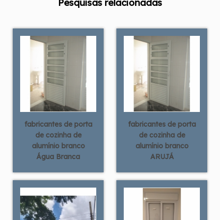
Pesquisas relacionadas
fabricantes de porta
fabricantes de porta
de cozinha de
de cozinha de
alumínio branco
alumínio branco
Água Branca
ARUJÁ