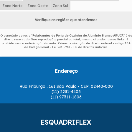
Zona Norte
Zona Oeste
Zona Sul
Verifique as regiões que atendemos
O conteúdo do texto "
Fabricantes de Porta de Cozinha de Alumínio Branco ARUJÁ
" é de
direito reservado. Sua reprodução, parcial ou total, mesmo citando nossos links, é
proibida sem a autorização do autor. Crime de violação de direito autoral – artigo 184
do Código Penal –
Lei 9610/98 - Lei de direitos autorais
.
Endereço
Rua Friburgo , 161 São Paulo - CEP: 02440-000
(11) 2231-4403
(11) 97311-1806
ESQUADRIFLEX