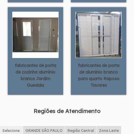
fabricantes de porta
fabricantes de porta
de cozinha alumínio
de alumínio branco
branco Jardim
para quarto Raposo
Guedala
Tavares
Regiões de Atendimento
Selecione:
GRANDE SÃO PAULO
Região Central
Zona Leste