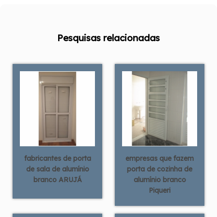
Pesquisas relacionadas
fabricantes de porta
empresas que fazem
de sala de alumínio
porta de cozinha de
branco ARUJÁ
alumínio branco
Piqueri