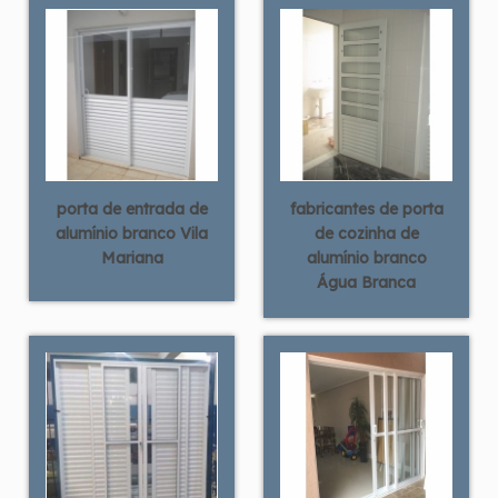
porta de entrada de
fabricantes de porta
alumínio branco Vila
de cozinha de
Mariana
alumínio branco
Água Branca