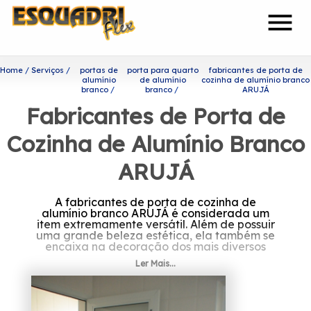
menu
Home
Serviços
portas de
porta para quarto
fabricantes de porta de
alumínio
de alumínio
cozinha de alumínio branco
branco
branco
ARUJÁ
Fabricantes de Porta de
Cozinha de Alumínio Branco
ARUJÁ
A fabricantes de porta de cozinha de
alumínio branco ARUJÁ é considerada um
item extremamente versátil. Além de possuir
uma grande beleza estética, ela também se
encaixa na decoração dos mais diversos
ambientes.
Ler Mais...
Saiba mais sobre fabricantes
de porta de cozinha de