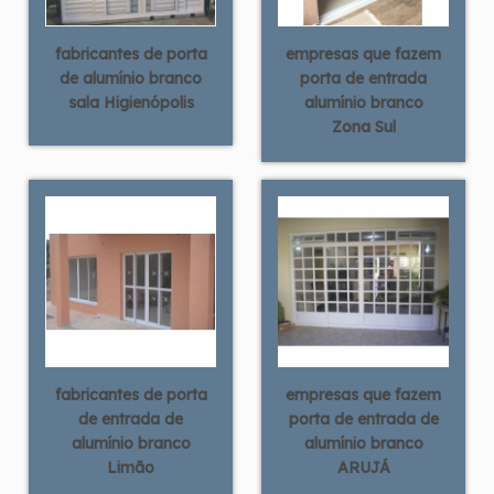
fabricantes de porta
empresas que fazem
de alumínio branco
porta de entrada
sala Higienópolis
alumínio branco
Zona Sul
fabricantes de porta
empresas que fazem
de entrada de
porta de entrada de
alumínio branco
alumínio branco
Limão
ARUJÁ