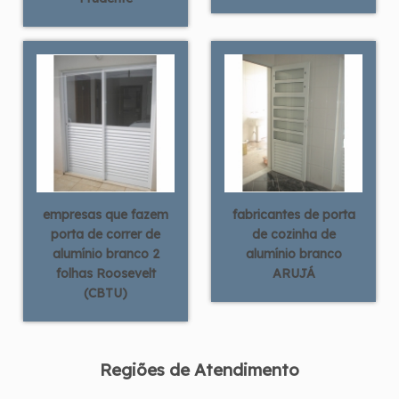
empresas que fazem
fabricantes de porta
porta de correr de
de cozinha de
alumínio branco 2
alumínio branco
folhas Roosevelt
ARUJÁ
(CBTU)
Regiões de Atendimento