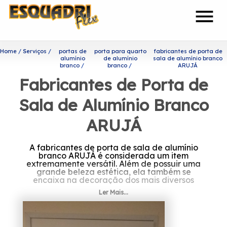
menu
Home
Serviços
portas de
porta para quarto
fabricantes de porta de
alumínio
de alumínio
sala de alumínio branco
branco
branco
ARUJÁ
Fabricantes de Porta de
Sala de Alumínio Branco
ARUJÁ
A fabricantes de porta de sala de alumínio
branco ARUJÁ é considerada um item
extremamente versátil. Além de possuir uma
grande beleza estética, ela também se
encaixa na decoração dos mais diversos
ambientes.
Ler Mais...
Saiba mais sobre fabricantes
de porta de sala de alumínio