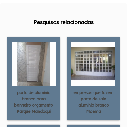
Pesquisas relacionadas
porta de alumínio
empresas que fazem
branco para
porta de sala
banheiro orçamento
alumínio branco
Parque Mandaqui
Moema