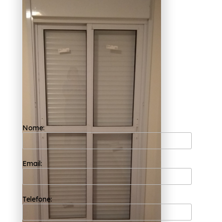
branco ARUJÁ
A Esquadriflex preza por trabalhar sempre
com os seus valores principais como o
comprometimento com os resultados e
empatia com os desejos do cliente. A sua
equipe de profissionais é formada somente
por colaboradores competentes que buscam
a total satisfação do cliente em cada pedido
e a maior inovação e evolução dos processos.
Você busca por fabricantes de porta de sala
de alumínio branco ARUJÁ? A Esquadriflex
oferece os melhores serviços do ramo de
esquadrias. Entre eles, é possível encontrar:
Esquadria em Alumínio Branco, Janela
Nome:
Basculante de Alumínio para Cozinha.
Atendendo sempre as necessidades dos seus
utilizadores, a Esquadriflex conta com
profissionais aptos a oferecer as melhores
Email:
soluções em esquadrias. Saiba mais!
Telefone: