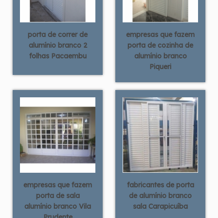
porta de correr de
empresas que fazem
alumínio branco 2
porta de cozinha de
folhas Pacaembu
alumínio branco
Piqueri
empresas que fazem
fabricantes de porta
porta de sala
de alumínio branco
alumínio branco Vila
sala Carapicuíba
Prudente