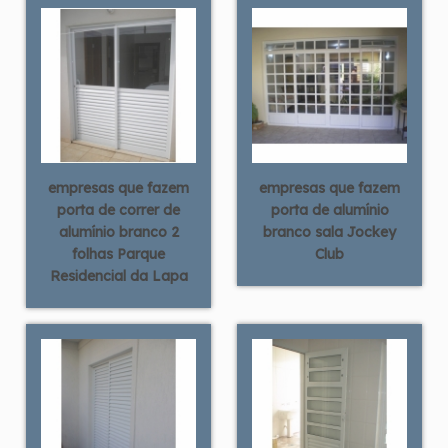
empresas que fazem
empresas que fazem
porta de correr de
porta de alumínio
alumínio branco 2
branco sala Jockey
folhas Parque
Club
Residencial da Lapa