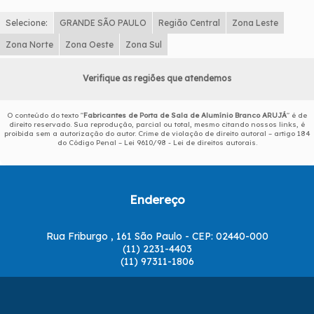
Selecione:
GRANDE SÃO PAULO
Região Central
Zona Leste
Zona Norte
Zona Oeste
Zona Sul
Verifique as regiões que atendemos
O conteúdo do texto "
Fabricantes de Porta de Sala de Alumínio Branco ARUJÁ
" é de
direito reservado. Sua reprodução, parcial ou total, mesmo citando nossos links, é
proibida sem a autorização do autor. Crime de violação de direito autoral – artigo 184
do Código Penal –
Lei 9610/98 - Lei de direitos autorais
.
Endereço
Rua Friburgo , 161 São Paulo - CEP: 02440-000
(11) 2231-4403
(11) 97311-1806