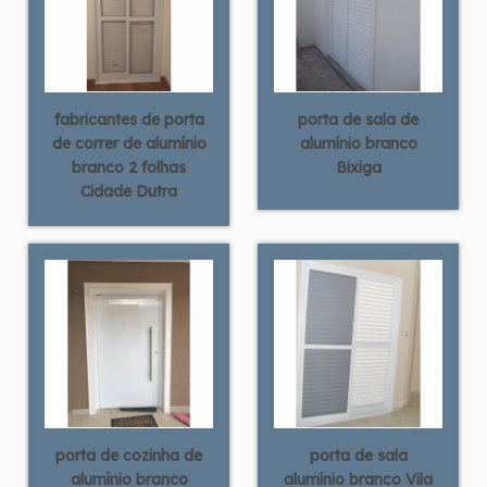
fabricantes de porta
porta de sala de
de correr de alumínio
alumínio branco
branco 2 folhas
Bixiga
Cidade Dutra
porta de cozinha de
porta de sala
alumínio branco
alumínio branco Vila