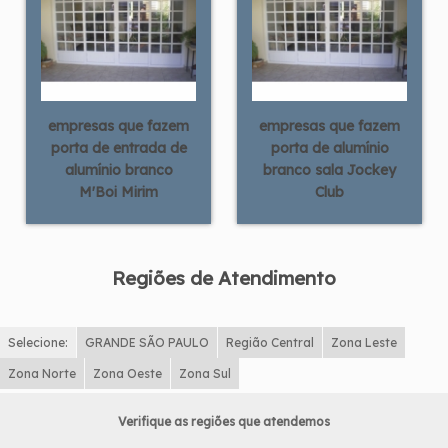
empresas que fazem
empresas que fazem
porta de entrada de
porta de alumínio
alumínio branco
branco sala Jockey
M'Boi Mirim
Club
Regiões de Atendimento
Selecione:
GRANDE SÃO PAULO
Região Central
Zona Leste
Zona Norte
Zona Oeste
Zona Sul
Verifique as regiões que atendemos