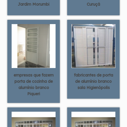
Jardim Morumbi
Curuçá
empresas que fazem
fabricantes de porta
porta de cozinha de
de alumínio branco
alumínio branco
sala Higienópolis
Piqueri