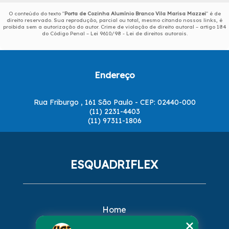
O conteúdo do texto "
Porta de Cozinha Alumínio Branco Vila Marisa Mazzei
" é de
direito reservado. Sua reprodução, parcial ou total, mesmo citando nossos links, é
proibida sem a autorização do autor. Crime de violação de direito autoral – artigo 184
do Código Penal –
Lei 9610/98 - Lei de direitos autorais
.
Endereço
Rua Friburgo , 161 São Paulo - CEP: 02440-000
(11) 2231-4403
(11) 97311-1806
ESQUADRIFLEX
Home
Empresa