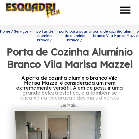
menu
Home
Serviços
portas de
porta para quarto
porta de cozinha alumínio
alumínio
de alumínio
branco Vila Marisa Mazzei
branco
branco
Porta de Cozinha Alumínio
Branco Vila Marisa Mazzei
A porta de cozinha alumínio branco Vila
Marisa Mazzei é considerada um item
extremamente versátil. Além de possuir uma
grande beleza estética, ela também se
encaixa na decoração dos mais diversos
ambientes.
Ler Mais...
Saiba mais sobre porta de
cozinha alumínio branco Vila
Marisa Mazzei