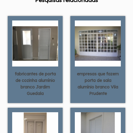
Pesquisas relacionadas
fabricantes de porta
empresas que fazem
de cozinha alumínio
porta de sala
branco Jardim
alumínio branco Vila
Guedala
Prudente