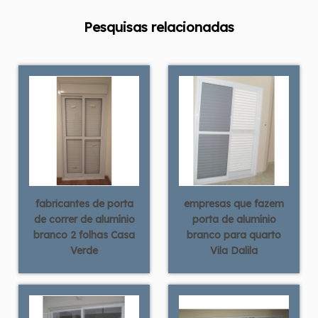
Pesquisas relacionadas
fabricantes de porta
empresas que fazem
de correr de alumínio
porta de alumínio
branco 2 folhas Casa
branco para quarto
Verde
Vila Dalila