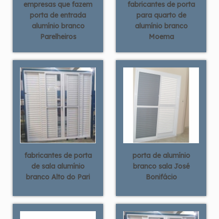
empresas que fazem
fabricantes de porta
porta de entrada
para quarto de
alumínio branco
alumínio branco
Parelheiros
Moema
fabricantes de porta
porta de alumínio
de sala alumínio
branco sala José
branco Alto do Pari
Bonifácio