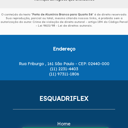
O conteúdo do texto "
Porta de Alumínio Branco para Quarto Sé
" é de direito reservado.
Sua reprodução, parcial ou total, mesmo citando nossos links, é proibida sem a
autorização do autor. Crime de violação de direito autoral – artigo 184 do Código Penal
–
Lei 9610/98 - Lei de direitos autorais
.
Endereço
Rua Friburgo , 161 São Paulo - CEP: 02440-000
(11) 2231-4403
(11) 97311-1806
ESQUADRIFLEX
Home