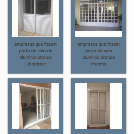
empresas que fazem
empresas que fazem
porta de sala de
porta de sala
alumínio branco
alumínio branco
Liberdade
Moema