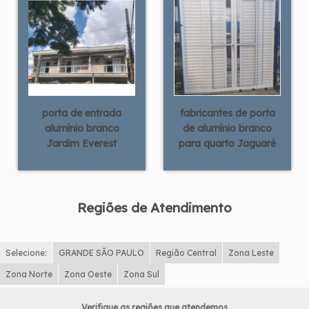
porta de entrada
fabricantes de porta
alumínio branco
de alumínio branco
Jardim Everest
para quarto Jaguaré
Regiões de Atendimento
Selecione:
GRANDE SÃO PAULO
Região Central
Zona Leste
Zona Norte
Zona Oeste
Zona Sul
Verifique as regiões que atendemos