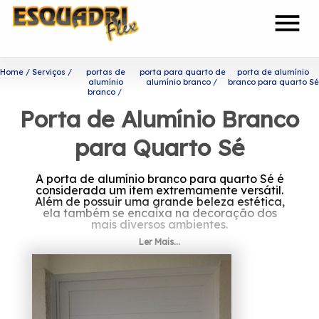
menu
Home
Serviços
portas de
porta para quarto de
porta de alumínio
alumínio
alumínio branco
branco para quarto Sé
branco
Porta de Alumínio Branco
para Quarto Sé
A porta de alumínio branco para quarto Sé é
considerada um item extremamente versátil.
Além de possuir uma grande beleza estética,
ela também se encaixa na decoração dos
mais diversos ambientes.
Ler Mais...
Saiba mais sobre porta de
alumínio branco para quarto
Sé
A Esquadriflex preza por trabalhar sempre