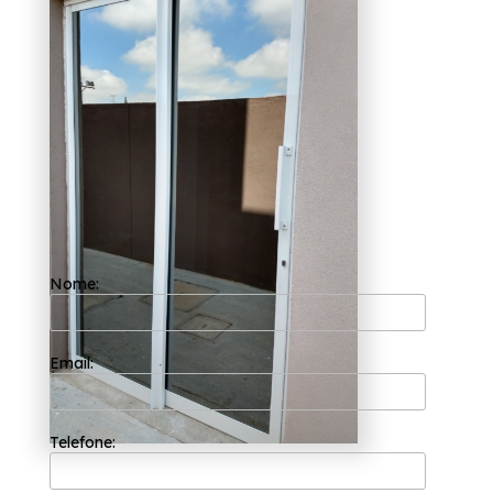
branco Pedreira
A Esquadriflex preza por trabalhar sempre
com os seus valores principais como o
comprometimento com os resultados e
empatia com os desejos do cliente. A sua
equipe de profissionais é formada somente
por colaboradores competentes que buscam
a total satisfação do cliente em cada pedido
e a maior inovação e evolução dos processos.
Você precisa de informações sobre
fabricantes de porta de entrada alumínio
branco Pedreira? Disponibilizando soluções
quando se trata de esquadrias, a
Esquadriflex, proporciona serviços de
Nome:
qualidade, como: Esquadria em Alumínio
Branco, Janela Basculante de Alumínio para
Cozinha, entre outras alternativas.
Proporcionando serviços de excelência, a
Email:
organização preza pela soluções e
tendências com design e alta tecnologia.
Entre em contato para mais informações!
Telefone: