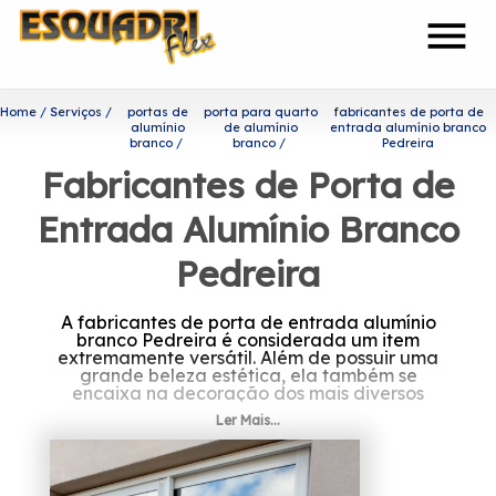
menu
Home
Serviços
portas de
porta para quarto
fabricantes de porta de
alumínio
de alumínio
entrada alumínio branco
branco
branco
Pedreira
Fabricantes de Porta de
Entrada Alumínio Branco
Pedreira
A fabricantes de porta de entrada alumínio
branco Pedreira é considerada um item
extremamente versátil. Além de possuir uma
grande beleza estética, ela também se
encaixa na decoração dos mais diversos
ambientes.
Ler Mais...
Saiba mais sobre fabricantes
de porta de entrada alumínio