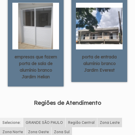
empresas que fazem
porta de entrada
porta de sala de
alumínio branco
alumínio branco
Jardim Everest
Jardim Helian
Regiões de Atendimento
Selecione:
GRANDE SÃO PAULO
Região Central
Zona Leste
Zona Norte
Zona Oeste
Zona Sul