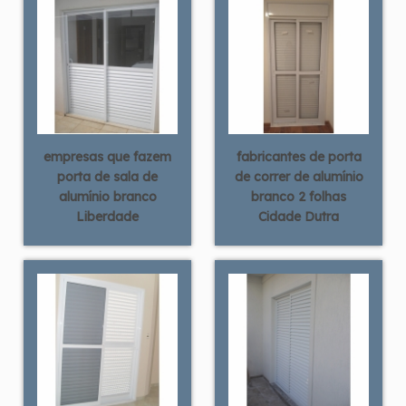
empresas que fazem
fabricantes de porta
porta de sala de
de correr de alumínio
alumínio branco
branco 2 folhas
Liberdade
Cidade Dutra