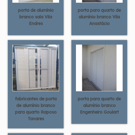
porta de alumínio
porta para quarto de
branco sala Vila
alumínio branco Vila
Endres
Anastácio
fabricantes de porta
porta para quarto de
de alumínio branco
alumínio branco
para quarto Raposo
Engenheiro Goulart
Tavares