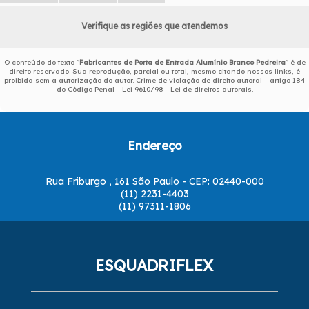
Verifique as regiões que atendemos
O conteúdo do texto "
Fabricantes de Porta de Entrada Alumínio Branco Pedreira
" é de
direito reservado. Sua reprodução, parcial ou total, mesmo citando nossos links, é
proibida sem a autorização do autor. Crime de violação de direito autoral – artigo 184
do Código Penal –
Lei 9610/98 - Lei de direitos autorais
.
Endereço
Rua Friburgo , 161 São Paulo - CEP: 02440-000
(11) 2231-4403
(11) 97311-1806
ESQUADRIFLEX