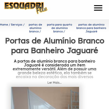
menu
Home
Serviços
portas de
porta para quarto
portas de alumínio
alumínio
de alumínio
branco para banheiro
branco
branco
Jaguaré
Portas de Alumínio Branco
para Banheiro Jaguaré
A portas de alumínio branco para banheiro
Jaguaré é considerada um item
extremamente versátil. Além de possuir uma
grande beleza estética, ela também se
encaixa na decoração dos mais diversos
ambientes.
Ler Mais...
Saiba mais sobre portas de
alumínio branco para
banheiro Jaguaré