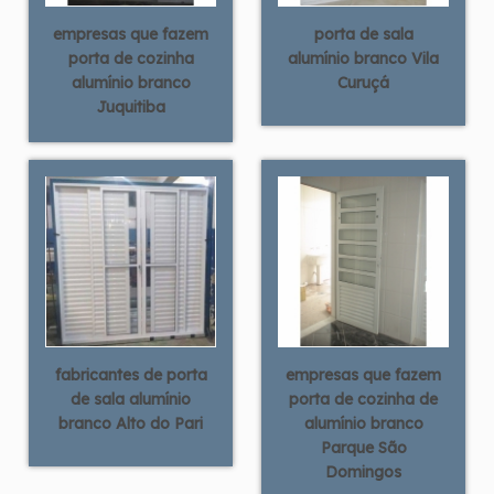
empresas que fazem
porta de sala
porta de cozinha
alumínio branco Vila
alumínio branco
Curuçá
Juquitiba
fabricantes de porta
empresas que fazem
de sala alumínio
porta de cozinha de
branco Alto do Pari
alumínio branco
Parque São
Domingos