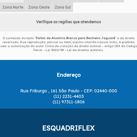
Zona Norte
Zona Oeste
Zona Sul
Verifique as regiões que atendemos
O conteúdo do texto "
Portas de Alumínio Branco para Banheiro Jaguaré
" é de direito
reservado. Sua reprodução, parcial ou total, mesmo citando nossos links, é proibida
sem a autorização do autor. Crime de violação de direito autoral – artigo 184 do Código
Penal –
Lei 9610/98 - Lei de direitos autorais
.
Endereço
Rua Friburgo , 161 São Paulo - CEP: 02440-000
(11) 2231-4403
(11) 97311-1806
ESQUADRIFLEX