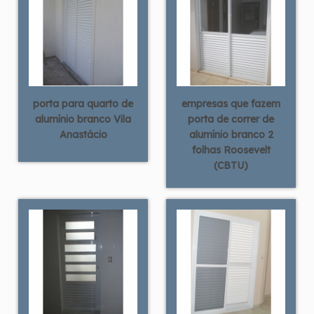
porta para quarto de
empresas que fazem
alumínio branco Vila
porta de correr de
Anastácio
alumínio branco 2
folhas Roosevelt
(CBTU)