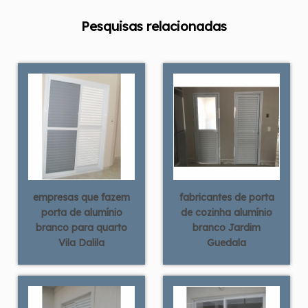
Pesquisas relacionadas
empresas que fazem
fabricantes de porta
porta de alumínio
de cozinha alumínio
branco para quarto
branco Jardim
Vila Dalila
Guedala