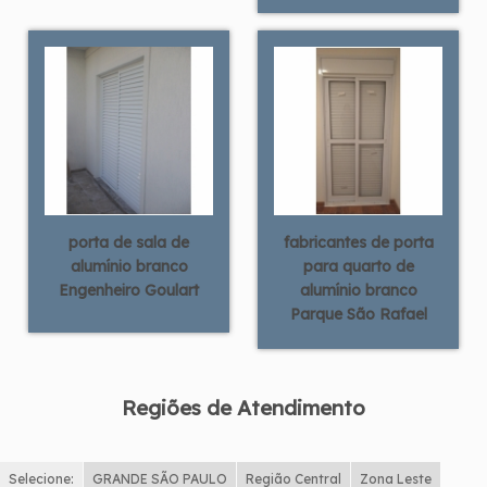
porta de sala de
fabricantes de porta
alumínio branco
para quarto de
Engenheiro Goulart
alumínio branco
Parque São Rafael
Regiões de Atendimento
Selecione:
GRANDE SÃO PAULO
Região Central
Zona Leste