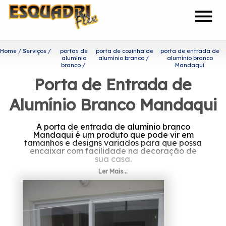
menu
Home
Serviços
portas de
porta de cozinha de
porta de entrada de
alumínio
alumínio branco
alumínio branco
branco
Mandaqui
Porta de Entrada de
Alumínio Branco Mandaqui
A porta de entrada de alumínio branco
Mandaqui é um produto que pode vir em
tamanhos e designs variados para que possa
encaixar com facilidade na decoração de
sua casa.
Ler Mais...
Descubra mais sobre porta de
entrada de alumínio branco
Mandaqui
A Esquadriflex é capaz de garantir o melhor