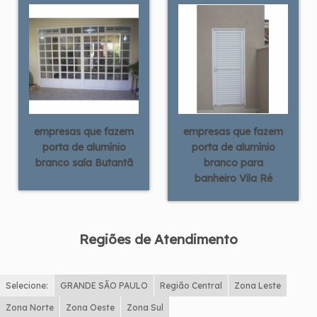
empresas que fazem
empresas que fazem
porta de alumínio
porta de alumínio
branco sala Butantã
branco para
banheiro Vila Ré
Regiões de Atendimento
Selecione:
GRANDE SÃO PAULO
Região Central
Zona Leste
Zona Norte
Zona Oeste
Zona Sul