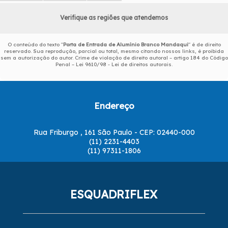
Verifique as regiões que atendemos
O conteúdo do texto "
Porta de Entrada de Alumínio Branco Mandaqui
" é de direito
reservado. Sua reprodução, parcial ou total, mesmo citando nossos links, é proibida
sem a autorização do autor. Crime de violação de direito autoral – artigo 184 do Código
Penal –
Lei 9610/98 - Lei de direitos autorais
.
Endereço
Rua Friburgo , 161 São Paulo - CEP: 02440-000
(11) 2231-4403
(11) 97311-1806
ESQUADRIFLEX