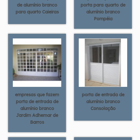
de alumínio branco
porta para quarto de
para quarto Caieiras
alumínio branco
Pompéia
empresas que fazem
porta de entrada de
porta de entrada de
alumínio branco
alumínio branco
Consolação
Jardim Adhemar de
Barros