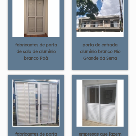
fabricantes de porta
porta de entrada
de sala de alumínio
alumínio branco Rio
branco Poá
Grande da Serra
fabricantes de porta
empresas que fazem