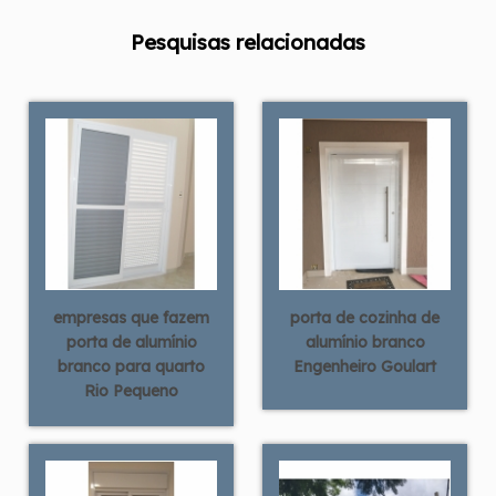
Pesquisas relacionadas
empresas que fazem
porta de cozinha de
porta de alumínio
alumínio branco
branco para quarto
Engenheiro Goulart
Rio Pequeno