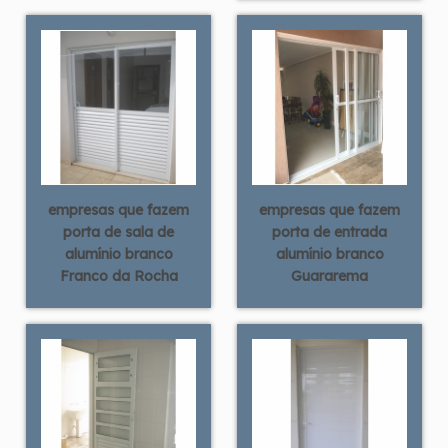
empresas que fazem
empresas que fazem
porta de sala de
porta de entrada
alumínio branco
alumínio branco
Franco da Rocha
Guararema