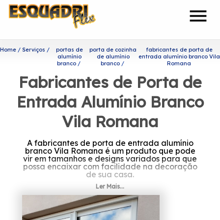
menu
Home
Serviços
portas de
porta de cozinha
fabricantes de porta de
alumínio
de alumínio
entrada alumínio branco Vila
branco
branco
Romana
Fabricantes de Porta de
Entrada Alumínio Branco
Vila Romana
A fabricantes de porta de entrada alumínio
branco Vila Romana é um produto que pode
vir em tamanhos e designs variados para que
possa encaixar com facilidade na decoração
de sua casa.
Ler Mais...
Descubra mais sobre
fabricantes de porta de
entrada alumínio branco Vila