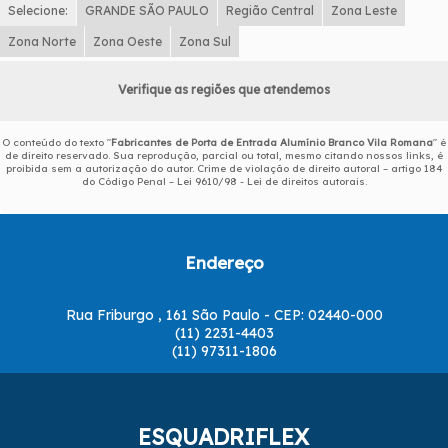
Selecione:
GRANDE SÃO PAULO
Região Central
Zona Leste
Zona Norte
Zona Oeste
Zona Sul
Verifique as regiões que atendemos
O conteúdo do texto "
Fabricantes de Porta de Entrada Alumínio Branco Vila Romana
" é
de direito reservado. Sua reprodução, parcial ou total, mesmo citando nossos links, é
proibida sem a autorização do autor. Crime de violação de direito autoral – artigo 184
do Código Penal –
Lei 9610/98 - Lei de direitos autorais
.
Endereço
Rua Friburgo , 161 São Paulo - CEP: 02440-000
(11) 2231-4403
(11) 97311-1806
ESQUADRIFLEX