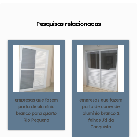
Pesquisas relacionadas
empresas que fazem
empresas que fazem
porta de alumínio
porta de correr de
branco para quarto
alumínio branco 2
Rio Pequeno
folhas Jd da
Conquista