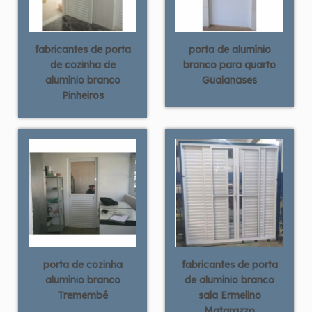
fabricantes de porta
porta de alumínio
de cozinha de
branco para quarto
alumínio branco
Guaianases
Pinheiros
porta de cozinha
fabricantes de porta
alumínio branco
de alumínio branco
Tremembé
sala Ermelino
Matarazzo