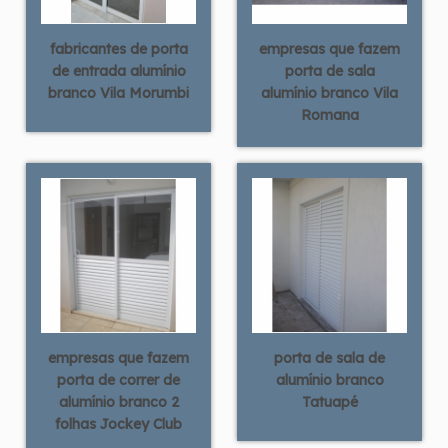
fabricantes de porta
empresas que fazem
de entrada alumínio
porta de sala
branco Vila Morumbi
alumínio branco Vila
Romana
empresas que fazem
porta de sala de
porta de correr de
alumínio branco
alumínio branco 2
Tatuapé
folhas Jockey Club