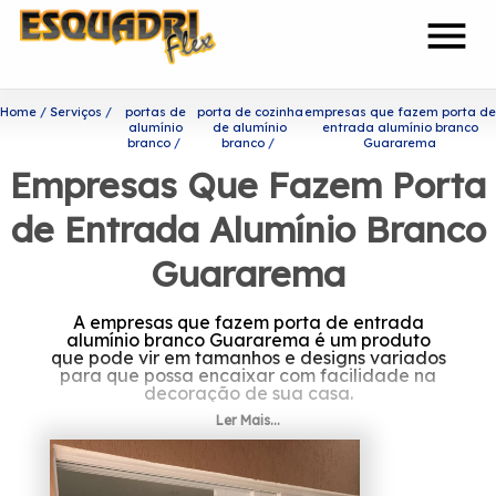
menu
Home
Serviços
portas de
porta de cozinha
empresas que fazem porta de
alumínio
de alumínio
entrada alumínio branco
branco
branco
Guararema
Empresas Que Fazem Porta
de Entrada Alumínio Branco
Guararema
A empresas que fazem porta de entrada
alumínio branco Guararema é um produto
que pode vir em tamanhos e designs variados
para que possa encaixar com facilidade na
decoração de sua casa.
Ler Mais...
Descubra mais sobre
empresas que fazem porta de
entrada alumínio branco