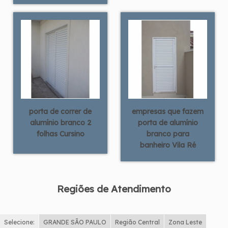
porta de correr de
empresas que fazem
alumínio branco 2
porta de alumínio
folhas Cursino
branco para
banheiro Vila Ré
Regiões de Atendimento
Selecione:
GRANDE SÃO PAULO
Região Central
Zona Leste