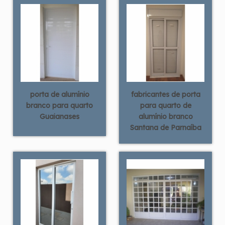
porta de alumínio
fabricantes de porta
branco para quarto
para quarto de
Guaianases
alumínio branco
Santana de Parnaíba