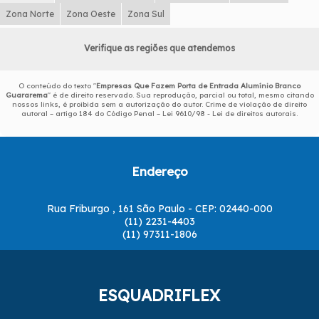
Zona Norte
Zona Oeste
Zona Sul
Verifique as regiões que atendemos
O conteúdo do texto "
Empresas Que Fazem Porta de Entrada Alumínio Branco
Guararema
" é de direito reservado. Sua reprodução, parcial ou total, mesmo citando
nossos links, é proibida sem a autorização do autor. Crime de violação de direito
autoral – artigo 184 do Código Penal –
Lei 9610/98 - Lei de direitos autorais
.
Endereço
Rua Friburgo , 161 São Paulo - CEP: 02440-000
(11) 2231-4403
(11) 97311-1806
ESQUADRIFLEX