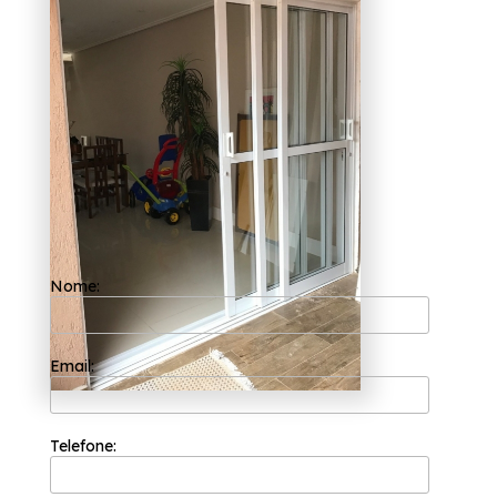
Guararema
A Esquadriflex é capaz de garantir o melhor
custo benefício para seus clientes porque ela
procura trabalhar sempre com a máxima
eficiência e qualidade em seus serviços para
que a satisfação de seus clientes seja
atingida. Desde a sua fundação em 2002, a
equipe competente de profissionais tem a sua
organização focada nos resultados positivos
e na segurança.
Quer saber mais sobre empresas que fazem
porta de entrada alumínio branco
Guararema? É importante saber que com a
Nome:
Esquadriflex é possível encontrar serviços
como o de Janela de Alumínio Lavanderia,
Porta Alumínio, entre outras opções,
proporcionando os melhores resultados. A
equipe da Esquadriflex está sempre pronta
Email:
para prestar o melhor atendimento da
categoria. Entre em contato!
Telefone: