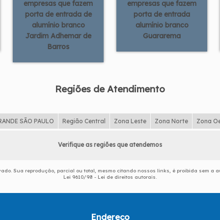
empresas que fazem
empresas que fazem
porta de entrada de
porta de entrada
alumínio branco
alumínio branco
Jardim Adhemar de
Guararema
Barros
Regiões de Atendimento
RANDE SÃO PAULO
Região Central
Zona Leste
Zona Norte
Zona O
Verifique as regiões que atendemos
rvado. Sua reprodução, parcial ou total, mesmo citando nossos links, é proibida sem a au
Lei 9610/98 - Lei de direitos autorais
.
Endereço