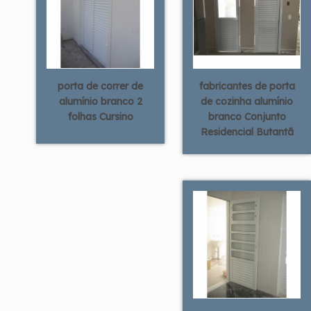
porta de correr de
fabricantes de porta
alumínio branco 2
de cozinha alumínio
folhas Cursino
branco Conjunto
Residencial Butantã