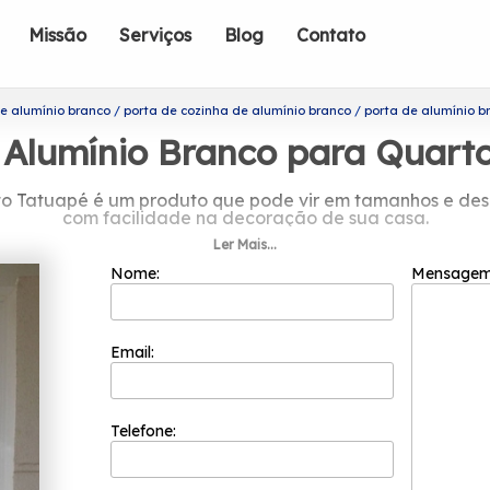
Missão
Serviços
Blog
Contato
e alumínio branco
porta de cozinha de alumínio branco
porta de alumínio 
 Alumínio Branco para Quart
to Tatuapé é um produto que pode vir em tamanhos e des
com facilidade na decoração de sua casa.
Ler Mais...
sobre porta de alumínio branco para
Nome:
Mensage
o melhor custo benefício para seus clientes porque ela p
os para que a satisfação de seus clientes seja atingida. 
sionais tem a sua organização focada nos resultados posi
Email:
nco para quarto Tatuapé? Conheça os serviços oferecidos p
adria de Alumínio Bronze, entre outras alternativas. Ofer
e garantimos sempre independentemente do tamanho do 
clientes procuram e soluções e tendências com design e 
Telefone:
necessidades dos seus clientes.