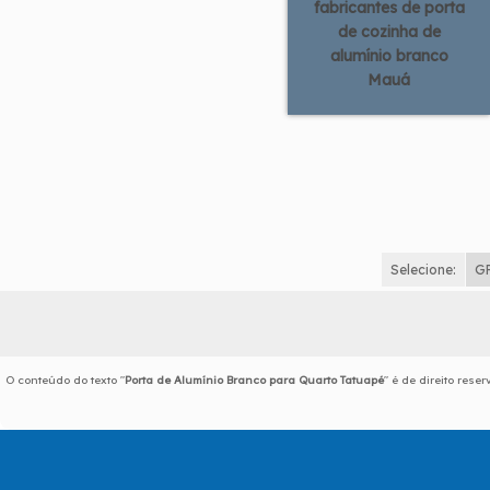
fabricantes de porta
de cozinha de
alumínio branco
Mauá
Selecione:
G
O conteúdo do texto "
Porta de Alumínio Branco para Quarto Tatuapé
" é de direito rese