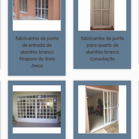
fabricantes de porta
fabricantes de porta
de entrada de
para quarto de
alumínio branco
alumínio branco
Pirapora do Bom
Consolação
Jesus