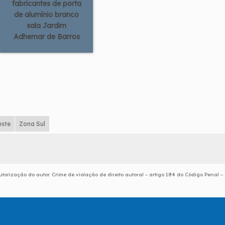
fabricantes de porta
de alumínio branco
sala Jardim
Adhemar de Barros
este
Zona Sul
torização do autor. Crime de violação de direito autoral – artigo 184 do Código Penal –