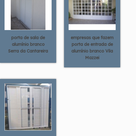
porta de sala de
empresas que fazem
alumínio branco
porta de entrada de
Serra da Cantareira
alumínio branco Vila
Mazzei