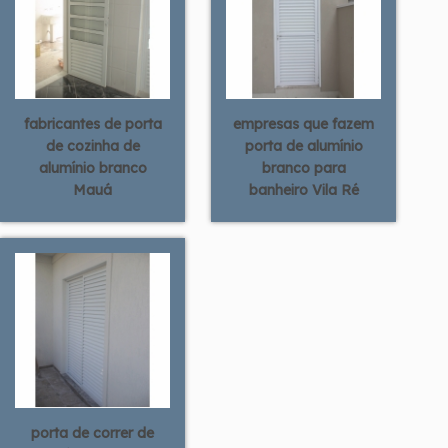
fabricantes de porta
empresas que fazem
de cozinha de
porta de alumínio
alumínio branco
branco para
Mauá
banheiro Vila Ré
porta de correr de