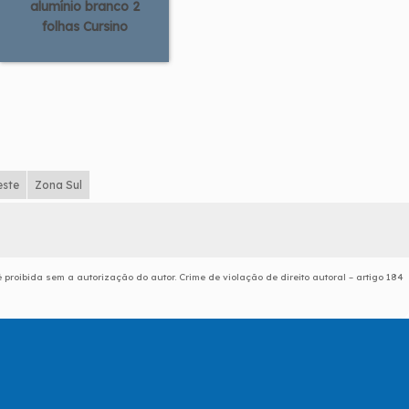
alumínio branco 2
folhas Cursino
este
Zona Sul
 proibida sem a autorização do autor. Crime de violação de direito autoral – artigo 184