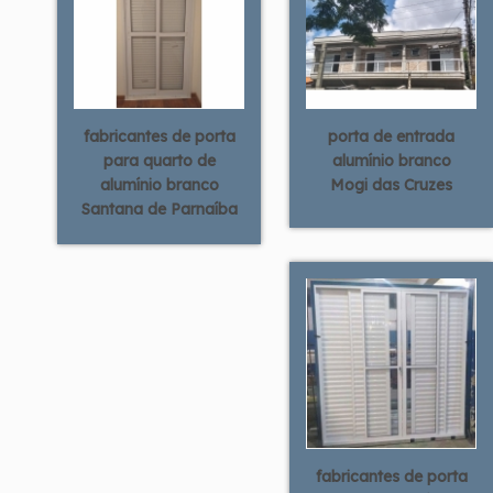
fabricantes de porta
porta de entrada
para quarto de
alumínio branco
alumínio branco
Mogi das Cruzes
Santana de Parnaíba
fabricantes de porta