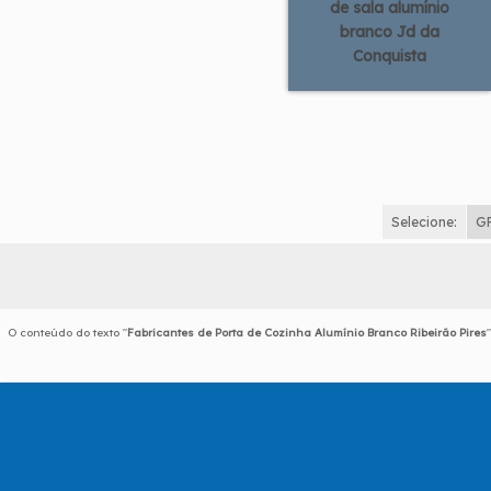
de sala alumínio
branco Jd da
Conquista
Selecione:
G
O conteúdo do texto "
Fabricantes de Porta de Cozinha Alumínio Branco Ribeirão Pires