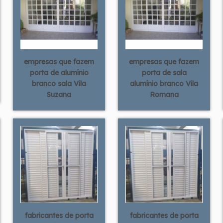
empresas que fazem
empresas que fazem
porta de alumínio
porta de sala
branco sala Vila
alumínio branco Vila
Suzana
Romana
fabricantes de porta
fabricantes de porta