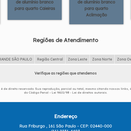
de alumínio branco
de alumínio branco
para quarto Caieiras
para quarto
Aclimação
Regiões de Atendimento
RANDE SÃO PAULO
Região Central
Zona Leste
Zona Norte
Zona O
Verifique as regiões que atendemos
" é de direito reservado. Sua reprodução, parcial ou total, mesmo citando nossos links, é
do Código Penal –
Lei 9610/98 - Lei de direitos autorais
.
Endereço
Rua Friburgo , 161 São Paulo - CEP: 02440-000