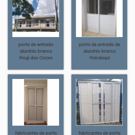
porta de entrada
porta de entrada de
alumínio branco
alumínio branco
Mogi das Cruzes
Mandaqui
fabricantes de porta
fabricantes de porta