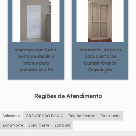
empresas que fazem
fabricantes de porta
porta de alumínio
para quarto de
branco para
alumínio branco
banheiro Vila Ré
Consolação
Regiões de Atendimento
Selecione:
GRANDE SÃO PAULO
Região Central
Zona Leste
Zona Norte
Zona Oeste
Zona Sul