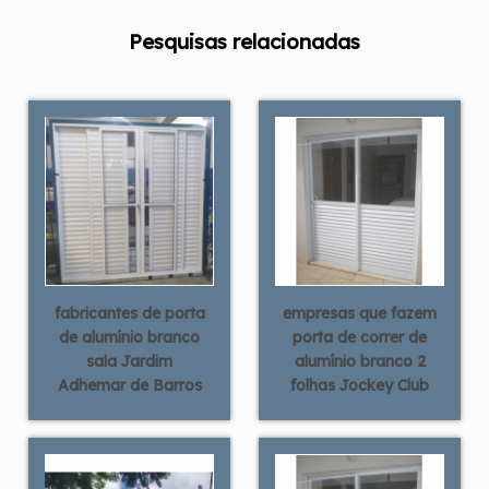
Pesquisas relacionadas
fabricantes de porta
empresas que fazem
de alumínio branco
porta de correr de
sala Jardim
alumínio branco 2
Adhemar de Barros
folhas Jockey Club