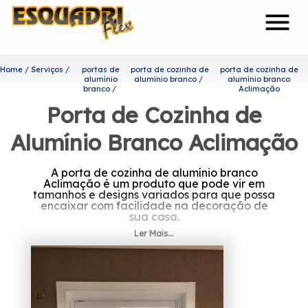
menu
Home
Serviços
portas de
porta de cozinha de
porta de cozinha de
alumínio
alumínio branco
alumínio branco
branco
Aclimação
Porta de Cozinha de
Alumínio Branco Aclimação
A porta de cozinha de alumínio branco
Aclimação é um produto que pode vir em
tamanhos e designs variados para que possa
encaixar com facilidade na decoração de
sua casa.
Ler Mais...
Descubra mais sobre porta de
cozinha de alumínio branco
Aclimação
A Esquadriflex é capaz de garantir o melhor