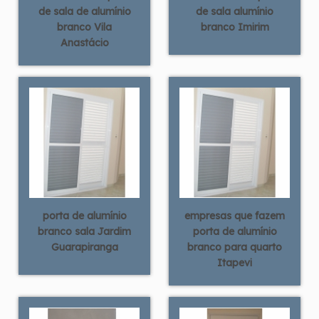
de sala de alumínio
de sala alumínio
branco Vila
branco Imirim
Anastácio
porta de alumínio
empresas que fazem
branco sala Jardim
porta de alumínio
Guarapiranga
branco para quarto
Itapevi