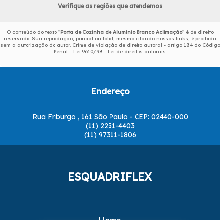
Verifique as regiões que atendemos
O conteúdo do texto "
Porta de Cozinha de Alumínio Branco Aclimação
" é de direito
reservado. Sua reprodução, parcial ou total, mesmo citando nossos links, é proibida
sem a autorização do autor. Crime de violação de direito autoral – artigo 184 do Código
Penal –
Lei 9610/98 - Lei de direitos autorais
.
Endereço
Rua Friburgo , 161 São Paulo - CEP: 02440-000
(11) 2231-4403
(11) 97311-1806
ESQUADRIFLEX