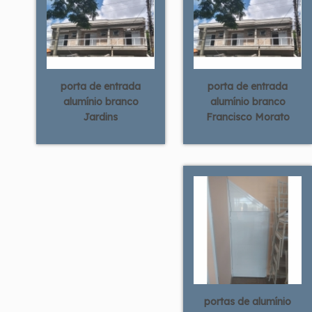
porta de entrada
porta de entrada
alumínio branco
alumínio branco
Jardins
Francisco Morato
portas de alumínio