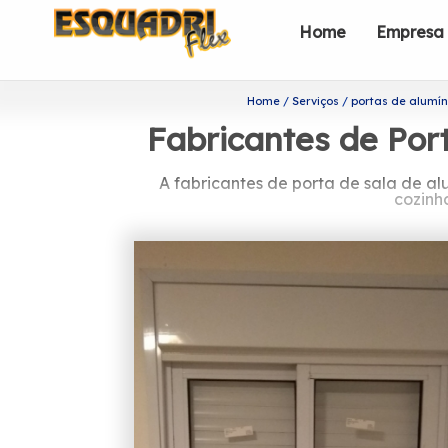
Home
Empresa
Home
Serviços
portas de alumín
Fabricantes de Por
A fabricantes de porta de sala de a
cozinh
Quer conhecer fabrica
Com uma equipe de profissionais form
pedido e a maior inovação e evolução
Querendo encontrar fabricantes de port
segmento de esquadrias. Entre eles, é 
solicite já