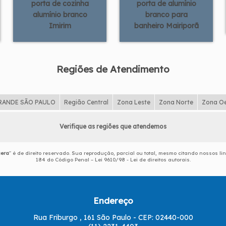
porta de cozinha
porta de alumínio
alumínio branco
branco para
Imirim
banheiro Mairiporã
Regiões de Atendimento
RANDE SÃO PAULO
Região Central
Zona Leste
Zona Norte
Zona O
Verifique as regiões que atendemos
uera
" é de direito reservado. Sua reprodução, parcial ou total, mesmo citando nossos lin
184 do Código Penal –
Lei 9610/98 - Lei de direitos autorais
.
Endereço
Rua Friburgo , 161 São Paulo - CEP: 02440-000