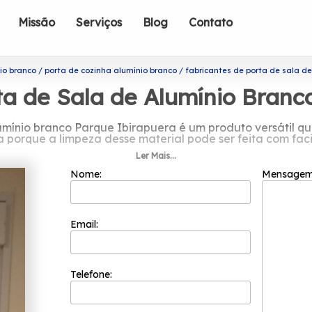
Missão
Serviços
Blog
Contato
io branco
porta de cozinha alumínio branco
fabricantes de porta de sala d
ta de Sala de Alumínio Branc
lumínio branco Parque Ibirapuera é um produto versátil 
a porque a limpeza desse material pode ser feita com faci
Ler Mais...
ntes de porta de sala de alumínio bra
Nome:
Mensage
ada somente por colaboradores competentes que buscam 
 dos processos, a Esquadriflex teve a sua fundação em 
cotadas do segmento de esquadrias.
Email:
a de sala de alumínio branco Parque Ibirapuera? A Esqua
possível encontrar: Janelas e Portas de Alumínio, Janela
 o que precisa com toda a qualidade necessária, estamos a
Telefone: