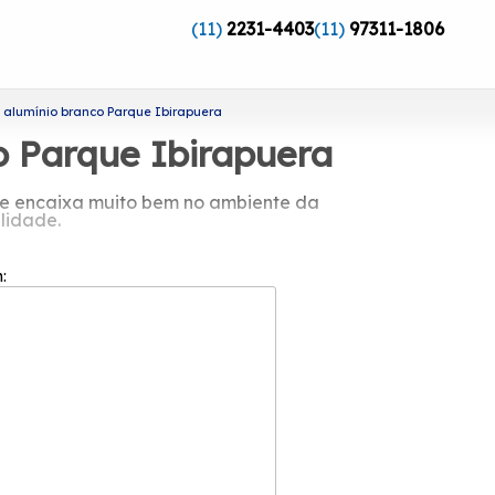
(11)
2231-4403
(11)
97311-1806
e alumínio branco Parque Ibirapuera
o Parque Ibirapuera
que encaixa muito bem no ambiente da
lidade.
nco Parque Ibirapuera?
m:
a total satisfação do cliente em cada
2002 e já é uma das empresas mais bem
driflex oferece os melhores soluções do
 em Alumínio Basculante. Fale conosco e
 disposição.