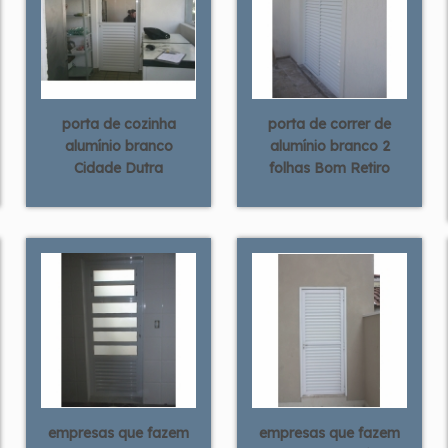
porta de cozinha
porta de correr de
alumínio branco
alumínio branco 2
Cidade Dutra
folhas Bom Retiro
empresas que fazem
empresas que fazem