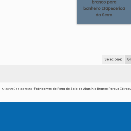
branco para
banheiro Itapecerica
da Serra
Selecione:
G
O conteúdo do texto "
Fabricantes de Porta de Sala de Alumínio Branco Parque Ibirap