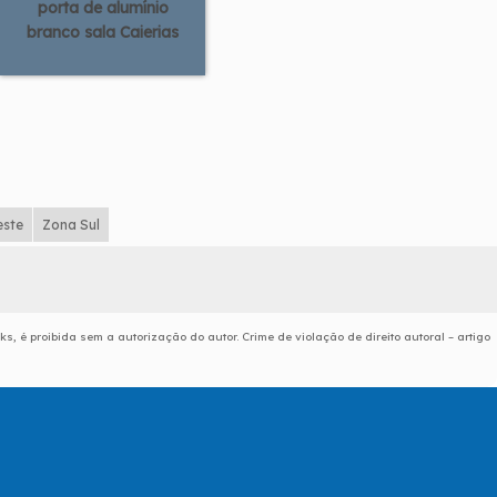
porta de alumínio
branco sala Caierias
este
Zona Sul
ks, é proibida sem a autorização do autor. Crime de violação de direito autoral – artigo