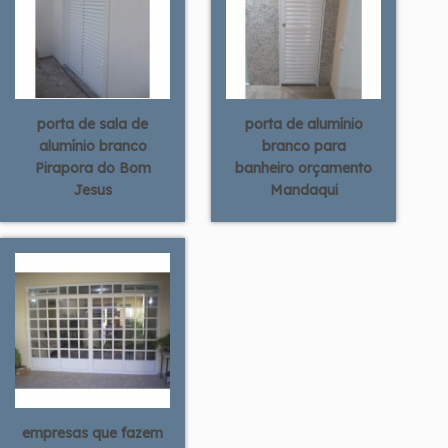
porta de sala de
porta de alumínio
alumínio branco
branco para
Pirapora do Bom
banheiro orçamento
Jesus
Mandaqui
empresas que fazem